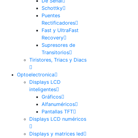
De Señal
Schottky
Puentes
Rectificadores
Fast y UltraFast
Recovery
Supresores de
Transitorios
Tiristores, Triacs y Diacs
Optoelectronica
Displays LCD
inteligentes
Gráficos
Alfanuméricos
Pantallas TFT
Displays LCD numéricos
Displays y matrices led