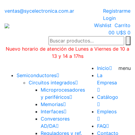
ventas@sycelectronica.com.ar
Registrarme
Login
Wishlist
Carrito
0
0
U$S 0
Nuevo horario de atención de Lunes a Viernes de 10 a
13 y 14 a 17hs
Categorías
Inicio
menu
Semiconductores
La
Circuitos integrados
Empresa
Microprocesadores
y periféricos
Catálogo
Memorias
Interfaces
Empleos
Conversores
AD/DA
FAQ
Reguladores y ref.
Contacto