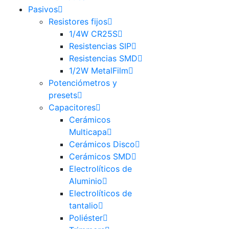
Pasivos
Resistores fijos
1/4W CR25S
Resistencias SIP
Resistencias SMD
1/2W MetalFilm
Potenciómetros y
presets
Capacitores
Cerámicos
Multicapa
Cerámicos Disco
Cerámicos SMD
Electrolíticos de
Aluminio
Electrolíticos de
tantalio
Poliéster