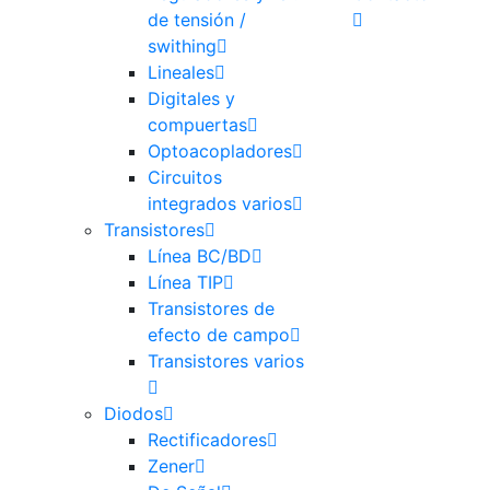
de tensión /
swithing
Lineales
Digitales y
compuertas
Optoacopladores
Circuitos
integrados varios
Transistores
Línea BC/BD
Línea TIP
Transistores de
efecto de campo
Transistores varios
Diodos
Rectificadores
Zener