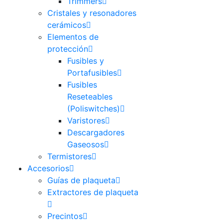
Trimmers
Cristales y resonadores
cerámicos
Elementos de
protección
Fusibles y
Portafusibles
Fusibles
Reseteables
(Poliswitches)
Varistores
Descargadores
Gaseosos
Termistores
Accesorios
Guías de plaqueta
Extractores de plaqueta
Precintos