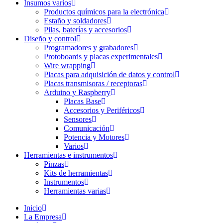
Insumos varios
Productos químicos para la electrónica
Estaño y soldadores
Pilas, baterías y accesorios
Diseño y control
Programadores y grabadores
Protoboards y placas experimentales
Wire wrapping
Placas para adquisición de datos y control
Placas transmisoras / receptoras
Arduino y Raspberry
Placas Base
Accesorios y Periféricos
Sensores
Comunicación
Potencia y Motores
Varios
Herramientas e instrumentos
Pinzas
Kits de herramientas
Instrumentos
Herramientas varias
Inicio
La Empresa