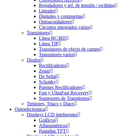
Reguladores y ref. de tensión / swithing
Lineales
Digitales y compuertas
Optoacopladores
Circuitos integrados varios
Transistores
Línea BC/BD
Línea TIP
Transistores de efecto de campo
Transistores varios
Diodos
Rectificadores
Zener
De Señal
Schottky
Puentes Rectificadores
Fast y UltraFast Recovery
Supresores de Transitorios
Tiristores, Triacs y Diacs
Optoelectronica
Displays LCD inteligentes
Gráficos
Alfanuméricos
Pantallas TFT