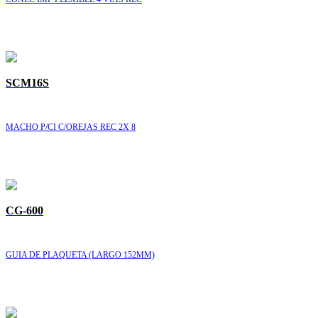
SCM16S
MACHO P/CI C/OREJAS REC 2X 8
CG-600
GUIA DE PLAQUETA (LARGO 152MM)