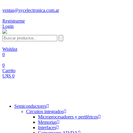
ventas@sycelectronica.com.ar
Registrarme
Login
Wishlist
0
0
Carrito
U$S 0
Categorías
Semiconductores
Circuitos integrados
Microprocesadores y periféricos
Memorias
Interfaces
Conversores AD/DA