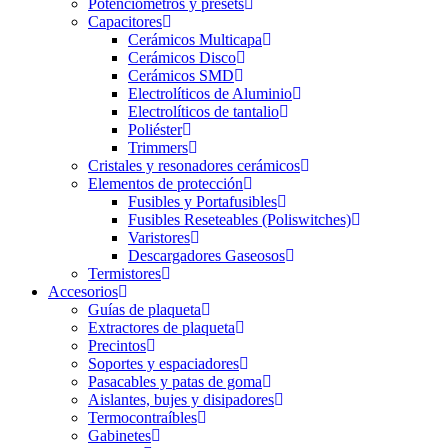
Potenciómetros y presets
Capacitores
Cerámicos Multicapa
Cerámicos Disco
Cerámicos SMD
Electrolíticos de Aluminio
Electrolíticos de tantalio
Poliéster
Trimmers
Cristales y resonadores cerámicos
Elementos de protección
Fusibles y Portafusibles
Fusibles Reseteables (Poliswitches)
Varistores
Descargadores Gaseosos
Termistores
Accesorios
Guías de plaqueta
Extractores de plaqueta
Precintos
Soportes y espaciadores
Pasacables y patas de goma
Aislantes, bujes y disipadores
Termocontraíbles
Gabinetes