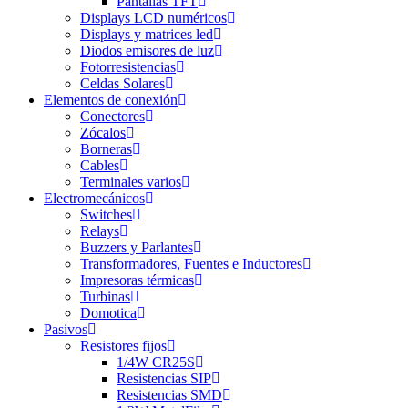
Pantallas TFT
Displays LCD numéricos
Displays y matrices led
Diodos emisores de luz
Fotorresistencias
Celdas Solares
Elementos de conexión
Conectores
Zócalos
Borneras
Cables
Terminales varios
Electromecánicos
Switches
Relays
Buzzers y Parlantes
Transformadores, Fuentes e Inductores
Impresoras térmicas
Turbinas
Domotica
Pasivos
Resistores fijos
1/4W CR25S
Resistencias SIP
Resistencias SMD