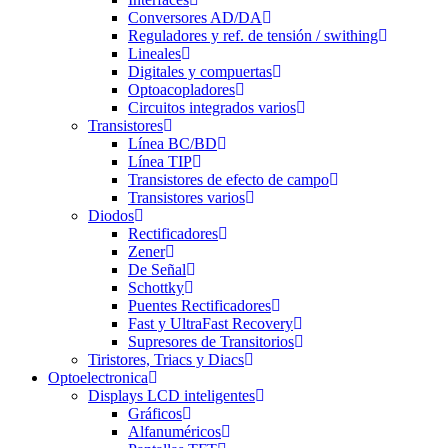
Conversores AD/DA
Reguladores y ref. de tensión / swithing
Lineales
Digitales y compuertas
Optoacopladores
Circuitos integrados varios
Transistores
Línea BC/BD
Línea TIP
Transistores de efecto de campo
Transistores varios
Diodos
Rectificadores
Zener
De Señal
Schottky
Puentes Rectificadores
Fast y UltraFast Recovery
Supresores de Transitorios
Tiristores, Triacs y Diacs
Optoelectronica
Displays LCD inteligentes
Gráficos
Alfanuméricos