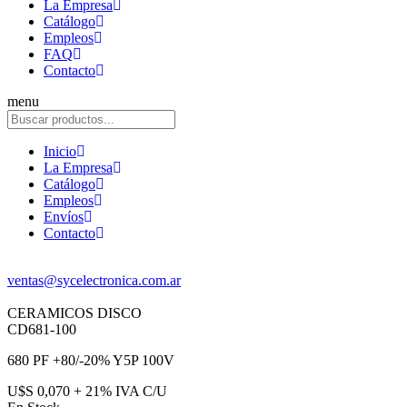
La Empresa
Catálogo
Empleos
FAQ
Contacto
menu
Inicio
La Empresa
Catálogo
Empleos
Envíos
Contacto
ventas@sycelectronica.com.ar
CERAMICOS DISCO
CD681-100
680 PF +80/-20% Y5P 100V
U$S 0,070 + 21% IVA C/U