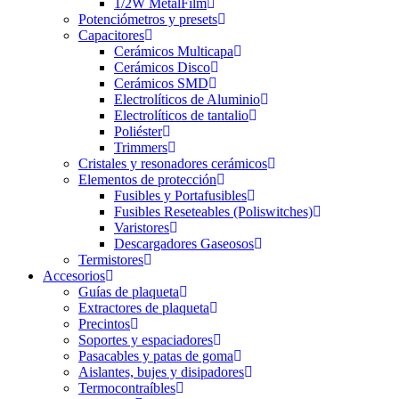
1/2W MetalFilm
Potenciómetros y presets
Capacitores
Cerámicos Multicapa
Cerámicos Disco
Cerámicos SMD
Electrolíticos de Aluminio
Electrolíticos de tantalio
Poliéster
Trimmers
Cristales y resonadores cerámicos
Elementos de protección
Fusibles y Portafusibles
Fusibles Reseteables (Poliswitches)
Varistores
Descargadores Gaseosos
Termistores
Accesorios
Guías de plaqueta
Extractores de plaqueta
Precintos
Soportes y espaciadores
Pasacables y patas de goma
Aislantes, bujes y disipadores
Termocontraíbles