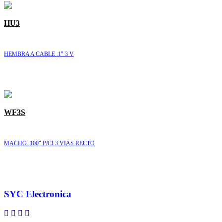
HU3
HEMBRA A CABLE .1" 3 V
WF3S
MACHO .100" P/CI 3 VIAS RECTO
SYC Electronica