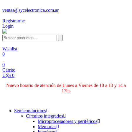
ventas@sycelectronica.com.ar
Registrarme
Login
Wishlist
0
0
Carrito
U$S 0
Nuevo horario de atención de Lunes a Viernes de 10 a 13 y 14 a
17hs
Categorías
Semiconductores
Circuitos integrados
Microprocesadores y periféricos
Memorias
Interfaces