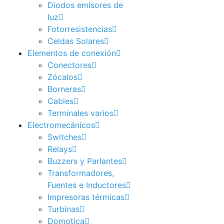
Diodos emisores de
luz
Fotorresistencias
Celdas Solares
Elementos de conexión
Conectores
Zócalos
Borneras
Cables
Terminales varios
Electromecánicos
Switches
Relays
Buzzers y Parlantes
Transformadores,
Fuentes e Inductores
Impresoras térmicas
Turbinas
Domotica