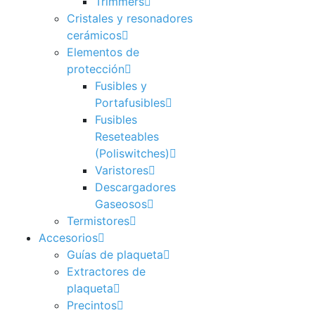
Trimmers
Cristales y resonadores
cerámicos
Elementos de
protección
Fusibles y
Portafusibles
Fusibles
Reseteables
(Poliswitches)
Varistores
Descargadores
Gaseosos
Termistores
Accesorios
Guías de plaqueta
Extractores de
plaqueta
Precintos