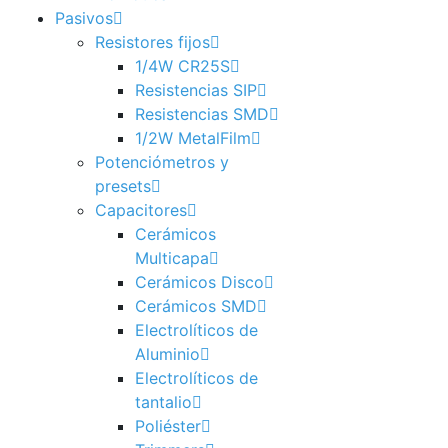
Pasivos
Resistores fijos
1/4W CR25S
Resistencias SIP
Resistencias SMD
1/2W MetalFilm
Potenciómetros y
presets
Capacitores
Cerámicos
Multicapa
Cerámicos Disco
Cerámicos SMD
Electrolíticos de
Aluminio
Electrolíticos de
tantalio
Poliéster