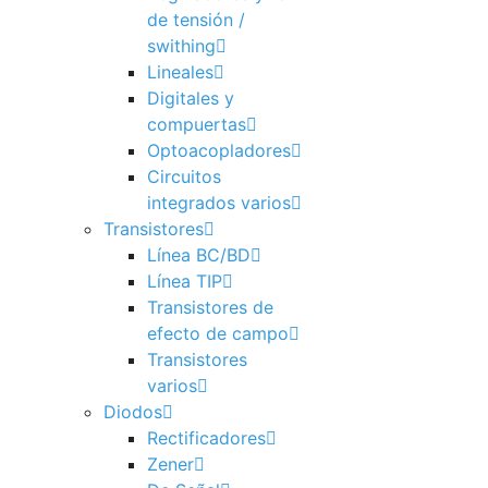
de tensión /
swithing
Lineales
Digitales y
compuertas
Optoacopladores
Circuitos
integrados varios
Transistores
Línea BC/BD
Línea TIP
Transistores de
efecto de campo
Transistores
varios
Diodos
Rectificadores
Zener