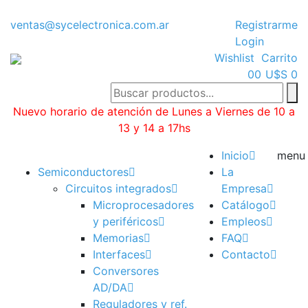
ventas@sycelectronica.com.ar
Registrarme
Login
Wishlist
Carrito
0
0
U$S 0
Nuevo horario de atención de Lunes a Viernes de 10 a
13 y 14 a 17hs
Categorías
Inicio
menu
Semiconductores
La
Circuitos integrados
Empresa
Microprocesadores
Catálogo
y periféricos
Empleos
Memorias
FAQ
Interfaces
Contacto
Conversores
AD/DA
Reguladores y ref.