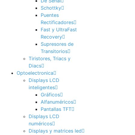
De Señal
Schottky
Puentes
Rectificadores
Fast y UltraFast
Recovery
Supresores de
Transitorios
Tiristores, Triacs y
Diacs
Optoelectronica
Displays LCD
inteligentes
Gráficos
Alfanuméricos
Pantallas TFT
Displays LCD
numéricos
Displays y matrices led