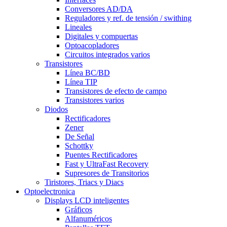
Conversores AD/DA
Reguladores y ref. de tensión / swithing
Lineales
Digitales y compuertas
Optoacopladores
Circuitos integrados varios
Transistores
Línea BC/BD
Línea TIP
Transistores de efecto de campo
Transistores varios
Diodos
Rectificadores
Zener
De Señal
Schottky
Puentes Rectificadores
Fast y UltraFast Recovery
Supresores de Transitorios
Tiristores, Triacs y Diacs
Optoelectronica
Displays LCD inteligentes
Gráficos
Alfanuméricos