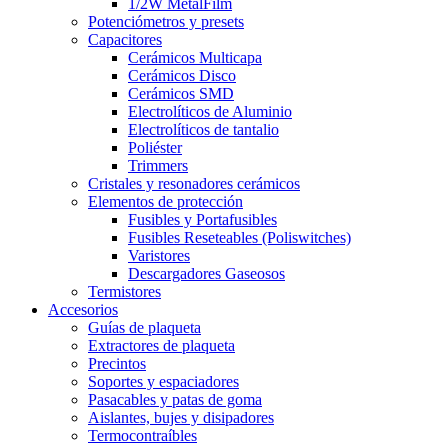
1/2W MetalFilm
Potenciómetros y presets
Capacitores
Cerámicos Multicapa
Cerámicos Disco
Cerámicos SMD
Electrolíticos de Aluminio
Electrolíticos de tantalio
Poliéster
Trimmers
Cristales y resonadores cerámicos
Elementos de protección
Fusibles y Portafusibles
Fusibles Reseteables (Poliswitches)
Varistores
Descargadores Gaseosos
Termistores
Accesorios
Guías de plaqueta
Extractores de plaqueta
Precintos
Soportes y espaciadores
Pasacables y patas de goma
Aislantes, bujes y disipadores
Termocontraíbles