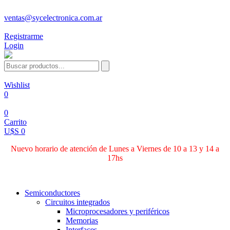
ventas@sycelectronica.com.ar
Registrarme
Login
Wishlist
0
0
Carrito
U$S 0
Nuevo horario de atención de Lunes a Viernes de 10 a 13 y 14 a
17hs
Categorías
Semiconductores
Circuitos integrados
Microprocesadores y periféricos
Memorias
Interfaces