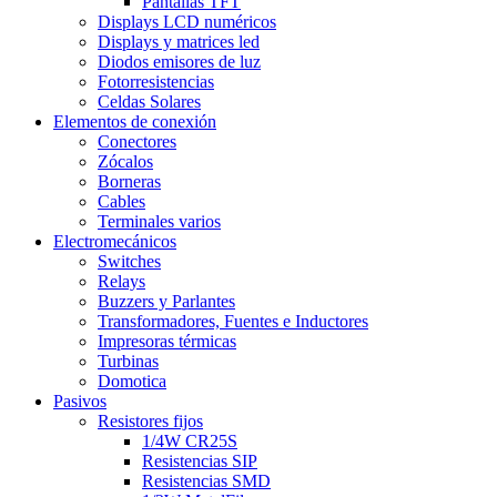
Pantallas TFT
Displays LCD numéricos
Displays y matrices led
Diodos emisores de luz
Fotorresistencias
Celdas Solares
Elementos de conexión
Conectores
Zócalos
Borneras
Cables
Terminales varios
Electromecánicos
Switches
Relays
Buzzers y Parlantes
Transformadores, Fuentes e Inductores
Impresoras térmicas
Turbinas
Domotica
Pasivos
Resistores fijos
1/4W CR25S
Resistencias SIP
Resistencias SMD