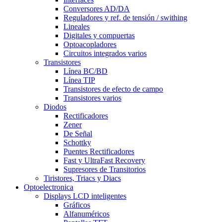
Conversores AD/DA
Reguladores y ref. de tensión / swithing
Lineales
Digitales y compuertas
Optoacopladores
Circuitos integrados varios
Transistores
Línea BC/BD
Línea TIP
Transistores de efecto de campo
Transistores varios
Diodos
Rectificadores
Zener
De Señal
Schottky
Puentes Rectificadores
Fast y UltraFast Recovery
Supresores de Transitorios
Tiristores, Triacs y Diacs
Optoelectronica
Displays LCD inteligentes
Gráficos
Alfanuméricos