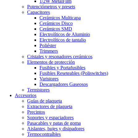
1/2W MetalFilm
Potenciómetros y presets
Capacitores
Cerámicos Multicapa
Cerámicos Disco
Cerámicos SMD
Electrolíticos de Aluminio
Electrolíticos de tantalio
Poliéster
Trimmers
Cristales y resonadores cerámicos
Elementos de protección
Fusibles y Portafusibles
Fusibles Reseteables (Poliswitches)
Varistores
Descargadores Gaseosos
Termistores
Accesorios
Guías de plaqueta
Extractores de plaqueta
Precintos
Soportes y espaciadores
Pasacables y patas de goma
Aislantes, bujes y disipadores
Termocontraíbles