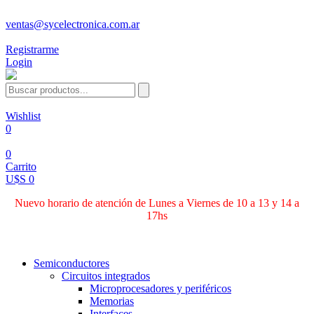
ventas@sycelectronica.com.ar
Registrarme
Login
Wishlist
0
0
Carrito
U$S 0
Nuevo horario de atención de Lunes a Viernes de 10 a 13 y 14 a
17hs
Categorías
Semiconductores
Circuitos integrados
Microprocesadores y periféricos
Memorias
Interfaces