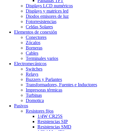
Pantallas TFT
Displays LCD numéricos
Displays y matrices led
Diodos emisores de luz
Fotorresistencias
Celdas Solares
Elementos de conexión
Conectores
Zócalos
Borneras
Cables
Terminales varios
Electromecánicos
Switches
Relays
Buzzers y Parlantes
Transformadores, Fuentes e Inductores
Impresoras térmicas
Turbinas
Domotica
Pasivos
Resistores fijos
1/4W CR25S
Resistencias SIP
Resistencias SMD