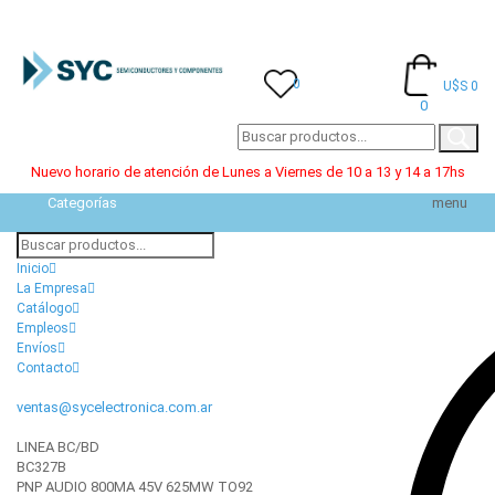
0
U$S 0
0
Nuevo horario de atención de Lunes a Viernes de 10 a 13 y 14 a 17hs
Categorías
menu
Inicio
La Empresa
Catálogo
Empleos
Envíos
Contacto
ventas@sycelectronica.com.ar
LINEA BC/BD
BC327B
PNP AUDIO 800MA 45V 625MW TO92