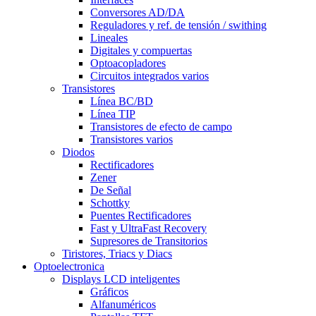
Conversores AD/DA
Reguladores y ref. de tensión / swithing
Lineales
Digitales y compuertas
Optoacopladores
Circuitos integrados varios
Transistores
Línea BC/BD
Línea TIP
Transistores de efecto de campo
Transistores varios
Diodos
Rectificadores
Zener
De Señal
Schottky
Puentes Rectificadores
Fast y UltraFast Recovery
Supresores de Transitorios
Tiristores, Triacs y Diacs
Optoelectronica
Displays LCD inteligentes
Gráficos
Alfanuméricos