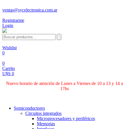
ventas@sycelectronica.com.ar
Registrarme
Login
Wishlist
0
0
Carrito
U$S 0
Nuevo horario de atención de Lunes a Viernes de 10 a 13 y 14 a
17hs
Categorías
Semiconductores
Circuitos integrados
Microprocesadores y periféricos
Memorias
Interfaces