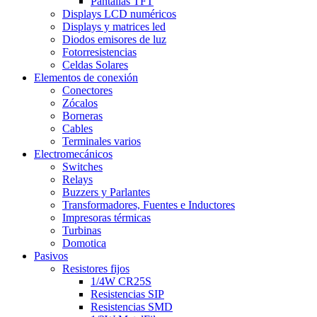
Pantallas TFT
Displays LCD numéricos
Displays y matrices led
Diodos emisores de luz
Fotorresistencias
Celdas Solares
Elementos de conexión
Conectores
Zócalos
Borneras
Cables
Terminales varios
Electromecánicos
Switches
Relays
Buzzers y Parlantes
Transformadores, Fuentes e Inductores
Impresoras térmicas
Turbinas
Domotica
Pasivos
Resistores fijos
1/4W CR25S
Resistencias SIP
Resistencias SMD