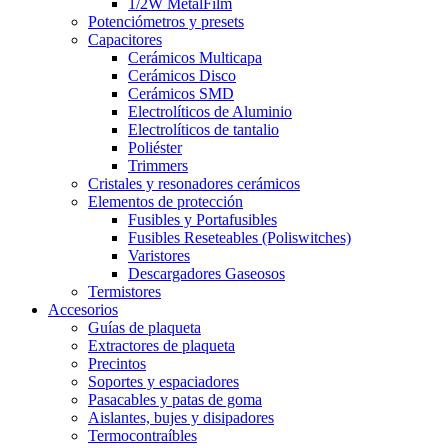
1/2W MetalFilm
Potenciómetros y presets
Capacitores
Cerámicos Multicapa
Cerámicos Disco
Cerámicos SMD
Electrolíticos de Aluminio
Electrolíticos de tantalio
Poliéster
Trimmers
Cristales y resonadores cerámicos
Elementos de protección
Fusibles y Portafusibles
Fusibles Reseteables (Poliswitches)
Varistores
Descargadores Gaseosos
Termistores
Accesorios
Guías de plaqueta
Extractores de plaqueta
Precintos
Soportes y espaciadores
Pasacables y patas de goma
Aislantes, bujes y disipadores
Termocontraíbles