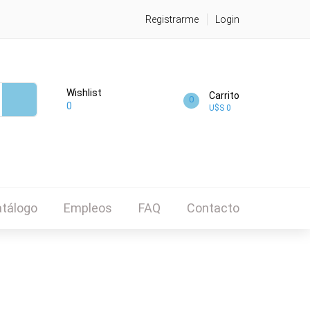
Registrarme
Login
Wishlist
Carrito
0
0
U$S 0
tálogo
Empleos
FAQ
Contacto