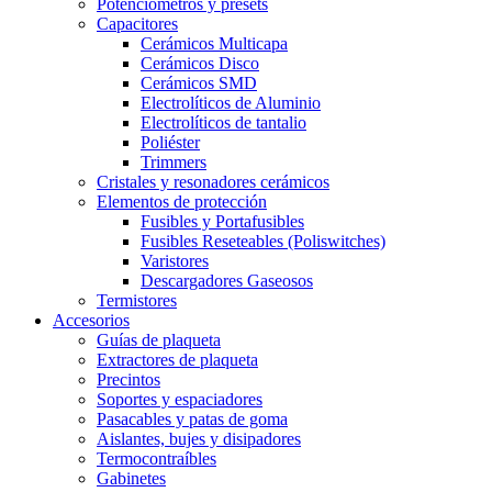
Potenciómetros y presets
Capacitores
Cerámicos Multicapa
Cerámicos Disco
Cerámicos SMD
Electrolíticos de Aluminio
Electrolíticos de tantalio
Poliéster
Trimmers
Cristales y resonadores cerámicos
Elementos de protección
Fusibles y Portafusibles
Fusibles Reseteables (Poliswitches)
Varistores
Descargadores Gaseosos
Termistores
Accesorios
Guías de plaqueta
Extractores de plaqueta
Precintos
Soportes y espaciadores
Pasacables y patas de goma
Aislantes, bujes y disipadores
Termocontraíbles
Gabinetes