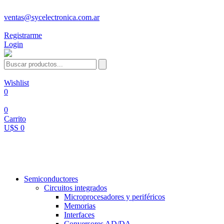
ventas@sycelectronica.com.ar
Registrarme
Login
Wishlist
0
0
Carrito
U$S 0
Categorías
Semiconductores
Circuitos integrados
Microprocesadores y periféricos
Memorias
Interfaces
Conversores AD/DA