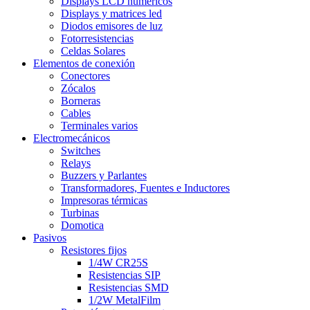
Displays LCD numéricos
Displays y matrices led
Diodos emisores de luz
Fotorresistencias
Celdas Solares
Elementos de conexión
Conectores
Zócalos
Borneras
Cables
Terminales varios
Electromecánicos
Switches
Relays
Buzzers y Parlantes
Transformadores, Fuentes e Inductores
Impresoras térmicas
Turbinas
Domotica
Pasivos
Resistores fijos
1/4W CR25S
Resistencias SIP
Resistencias SMD
1/2W MetalFilm