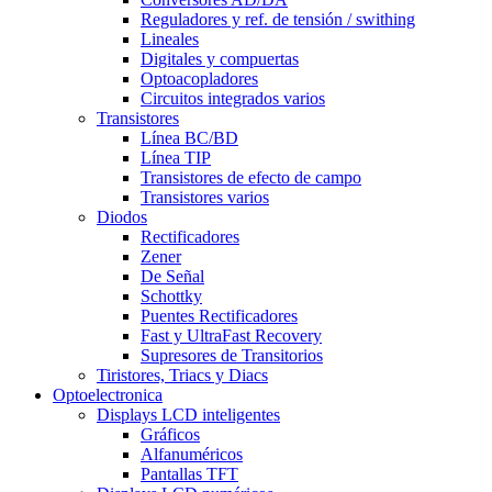
Reguladores y ref. de tensión / swithing
Lineales
Digitales y compuertas
Optoacopladores
Circuitos integrados varios
Transistores
Línea BC/BD
Línea TIP
Transistores de efecto de campo
Transistores varios
Diodos
Rectificadores
Zener
De Señal
Schottky
Puentes Rectificadores
Fast y UltraFast Recovery
Supresores de Transitorios
Tiristores, Triacs y Diacs
Optoelectronica
Displays LCD inteligentes
Gráficos
Alfanuméricos
Pantallas TFT