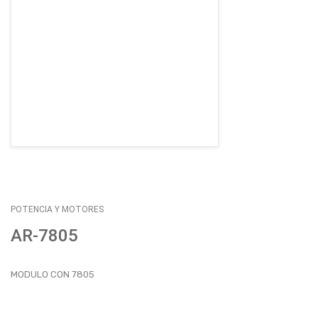
EMPLEOS
ENVÍOS
CONTACTO
ventas@sycelectronica.com.ar
POTENCIA Y MOTORES
AR-7805
MODULO CON 7805