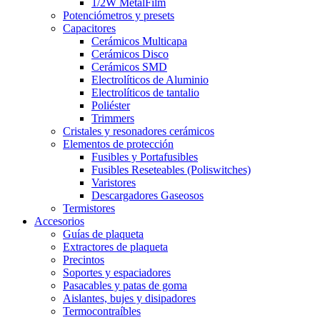
1/2W MetalFilm
Potenciómetros y presets
Capacitores
Cerámicos Multicapa
Cerámicos Disco
Cerámicos SMD
Electrolíticos de Aluminio
Electrolíticos de tantalio
Poliéster
Trimmers
Cristales y resonadores cerámicos
Elementos de protección
Fusibles y Portafusibles
Fusibles Reseteables (Poliswitches)
Varistores
Descargadores Gaseosos
Termistores
Accesorios
Guías de plaqueta
Extractores de plaqueta
Precintos
Soportes y espaciadores
Pasacables y patas de goma
Aislantes, bujes y disipadores
Termocontraíbles