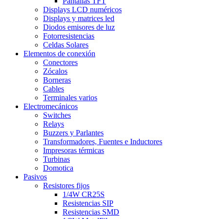
Pantallas TFT
Displays LCD numéricos
Displays y matrices led
Diodos emisores de luz
Fotorresistencias
Celdas Solares
Elementos de conexión
Conectores
Zócalos
Borneras
Cables
Terminales varios
Electromecánicos
Switches
Relays
Buzzers y Parlantes
Transformadores, Fuentes e Inductores
Impresoras térmicas
Turbinas
Domotica
Pasivos
Resistores fijos
1/4W CR25S
Resistencias SIP
Resistencias SMD