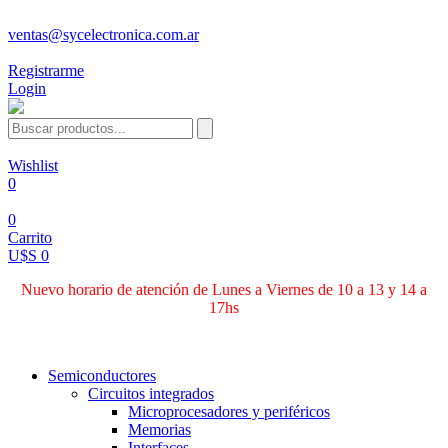
ventas@sycelectronica.com.ar
Registrarme
Login
Wishlist
0
0
Carrito
U$S 0
Nuevo horario de atención de Lunes a Viernes de 10 a 13 y 14 a
17hs
Categorías
Semiconductores
Circuitos integrados
Microprocesadores y periféricos
Memorias
Interfaces