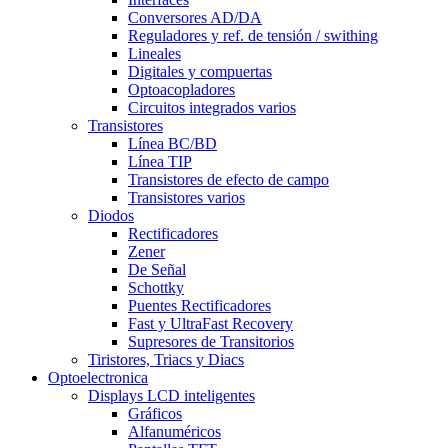
Conversores AD/DA
Reguladores y ref. de tensión / swithing
Lineales
Digitales y compuertas
Optoacopladores
Circuitos integrados varios
Transistores
Línea BC/BD
Línea TIP
Transistores de efecto de campo
Transistores varios
Diodos
Rectificadores
Zener
De Señal
Schottky
Puentes Rectificadores
Fast y UltraFast Recovery
Supresores de Transitorios
Tiristores, Triacs y Diacs
Optoelectronica
Displays LCD inteligentes
Gráficos
Alfanuméricos