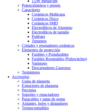
1/2W MetalFilm
Potenciómetros y presets
Capacitores
Cerámicos Multicapa
Cerámicos Disco
Cerámicos SMD
Electrolíticos de Aluminio
Electrolíticos de tantalio
Poliéster
Trimmers
Cristales y resonadores cerámicos
Elementos de protección
Fusibles y Portafusibles
Fusibles Reseteables (Poliswitches)
Varistores
Descargadores Gaseosos
Termistores
Accesorios
Guías de plaqueta
Extractores de plaqueta
Precintos
Soportes y espaciadores
Pasacables y patas de goma
Aislantes, bujes y disipadores
Termocontraíbles