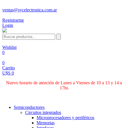
ventas@sycelectronica.com.ar
Registrarme
Login
Wishlist
0
0
Carrito
U$S 0
Nuevo horario de atención de Lunes a Viernes de 10 a 13 y 14 a
17hs
Categorías
Semiconductores
Circuitos integrados
Microprocesadores y periféricos
Memorias
Interfaces