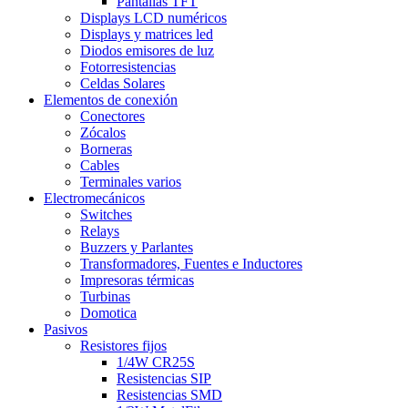
Pantallas TFT
Displays LCD numéricos
Displays y matrices led
Diodos emisores de luz
Fotorresistencias
Celdas Solares
Elementos de conexión
Conectores
Zócalos
Borneras
Cables
Terminales varios
Electromecánicos
Switches
Relays
Buzzers y Parlantes
Transformadores, Fuentes e Inductores
Impresoras térmicas
Turbinas
Domotica
Pasivos
Resistores fijos
1/4W CR25S
Resistencias SIP
Resistencias SMD