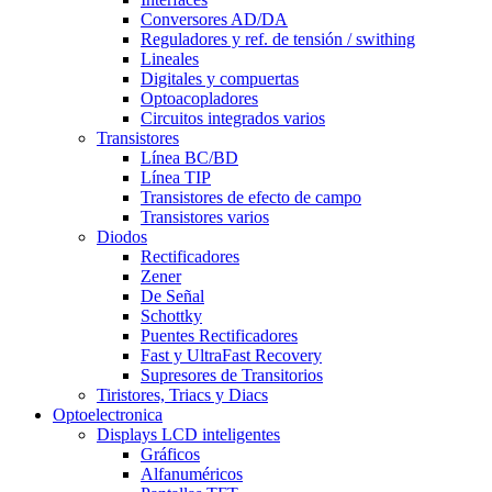
Conversores AD/DA
Reguladores y ref. de tensión / swithing
Lineales
Digitales y compuertas
Optoacopladores
Circuitos integrados varios
Transistores
Línea BC/BD
Línea TIP
Transistores de efecto de campo
Transistores varios
Diodos
Rectificadores
Zener
De Señal
Schottky
Puentes Rectificadores
Fast y UltraFast Recovery
Supresores de Transitorios
Tiristores, Triacs y Diacs
Optoelectronica
Displays LCD inteligentes
Gráficos
Alfanuméricos