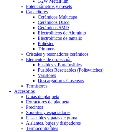
1/2W MetalFilm
Potenciómetros y presets
Capacitores
Cerámicos Multicapa
Cerámicos Disco
Cerámicos SMD
Electrolíticos de Aluminio
Electrolíticos de tantalio
Poliéster
Trimmers
Cristales y resonadores cerámicos
Elementos de protección
Fusibles y Portafusibles
Fusibles Reseteables (Poliswitches)
Varistores
Descargadores Gaseosos
Termistores
Accesorios
Guías de plaqueta
Extractores de plaqueta
Precintos
Soportes y espaciadores
Pasacables y patas de goma
Aislantes, bujes y disipadores
Termocontraíbles