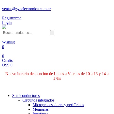
ventas@sycelectronica.com.ar
Registrarme
Login
Wishlist
0
0
Carrito
U$S 0
Nuevo horario de atención de Lunes a Viernes de 10 a 13 y 14 a
17hs
Categorías
Semiconductores
Circuitos integrados
Microprocesadores y periféricos
Memorias
Interfaces