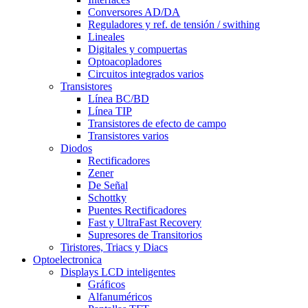
Conversores AD/DA
Reguladores y ref. de tensión / swithing
Lineales
Digitales y compuertas
Optoacopladores
Circuitos integrados varios
Transistores
Línea BC/BD
Línea TIP
Transistores de efecto de campo
Transistores varios
Diodos
Rectificadores
Zener
De Señal
Schottky
Puentes Rectificadores
Fast y UltraFast Recovery
Supresores de Transitorios
Tiristores, Triacs y Diacs
Optoelectronica
Displays LCD inteligentes
Gráficos
Alfanuméricos