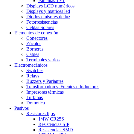
Pantallas TFT
Displays LCD numéricos
Displays y matrices led
Diodos emisores de luz
Fotorresistencias
Celdas Solares
Elementos de conexión
Conectores
Zócalos
Borneras
Cables
Terminales varios
Electromecánicos
Switches
Relays
Buzzers y Parlantes
Transformadores, Fuentes e Inductores
Impresoras térmicas
Turbinas
Domotica
Pasivos
Resistores fijos
1/4W CR25S
Resistencias SIP
Resistencias SMD