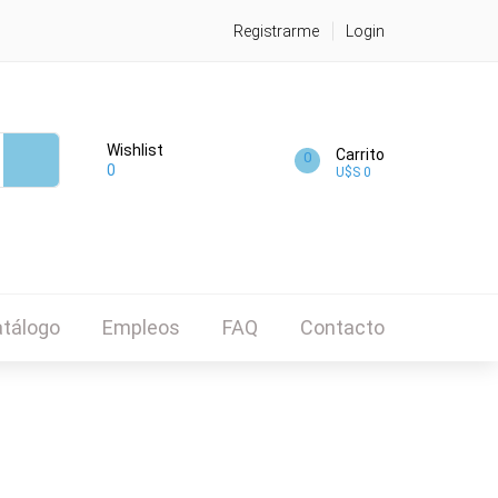
Registrarme
Login
Wishlist
Carrito
0
0
U$S 0
tálogo
Empleos
FAQ
Contacto