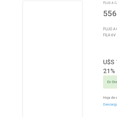
PLUG A C
CATÁLOGO
556
EMPLEOS
PLUG A
FILA 6V
ENVÍOS
CONTACTO
U$S 
ventas@sycelectronica.com.ar
21% 
En St
Hoja de 
Descarg