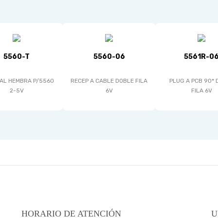
5560-T
5560-06
5561R-0
AL HEMBRA P/5560
RECEP A CABLE DOBLE FILA
PLUG A PCB 90* 
2-5V
6V
FILA 6V
HORARIO DE ATENCIÓN
U