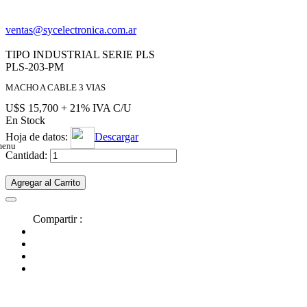
ventas@sycelectronica.com.ar
TIPO INDUSTRIAL SERIE PLS
PLS-203-PM
MACHO A CABLE 3 VIAS
U$S 15,700 + 21% IVA C/U
En Stock
Hoja de datos:
Descargar
menu
Cantidad:
Agregar al Carrito
Compartir :