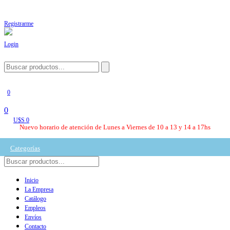
Registrarme
Login
0
0
U$S 0
Nuevo horario de atención de Lunes a Viernes de 10 a 13 y 14 a 17hs
Categorías
Inicio
La Empresa
Catálogo
Empleos
Envíos
Contacto