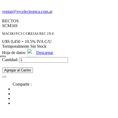
ventas@sycelectronica.com.ar
RECTOS
SCM16S
MACHO P/CI C/OREJAS REC 2X 8
U$S 0,450 + 10.5% IVA C/U
Termporalmente Sin Stock
Hoja de datos:
Descargar
menu
Cantidad:
Agregar al Carrito
Compartir :