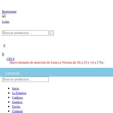
Registrarme
Login
0
0
U$S 0
Nuevo horario de atención de Lunes a Viernes de 10 a 13 y 14 a 17hs
Categorías
Inicio
La Empresa
Catálogo
Empleos
Envíos
Contacto