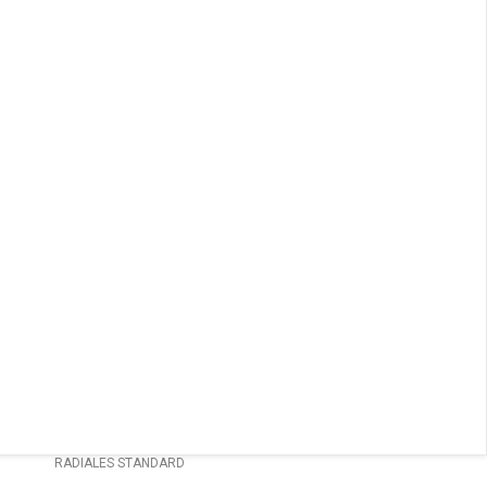
ENVÍOS
CONTACTO
ventas@sycelectronica.com.ar
RADIALES STANDARD