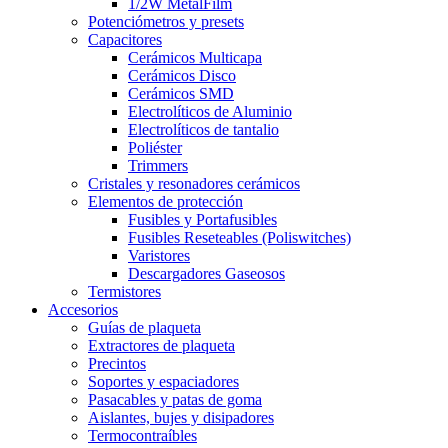
1/2W MetalFilm
Potenciómetros y presets
Capacitores
Cerámicos Multicapa
Cerámicos Disco
Cerámicos SMD
Electrolíticos de Aluminio
Electrolíticos de tantalio
Poliéster
Trimmers
Cristales y resonadores cerámicos
Elementos de protección
Fusibles y Portafusibles
Fusibles Reseteables (Poliswitches)
Varistores
Descargadores Gaseosos
Termistores
Accesorios
Guías de plaqueta
Extractores de plaqueta
Precintos
Soportes y espaciadores
Pasacables y patas de goma
Aislantes, bujes y disipadores
Termocontraíbles