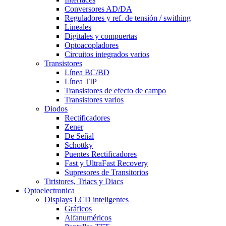
Conversores AD/DA
Reguladores y ref. de tensión / swithing
Lineales
Digitales y compuertas
Optoacopladores
Circuitos integrados varios
Transistores
Línea BC/BD
Línea TIP
Transistores de efecto de campo
Transistores varios
Diodos
Rectificadores
Zener
De Señal
Schottky
Puentes Rectificadores
Fast y UltraFast Recovery
Supresores de Transitorios
Tiristores, Triacs y Diacs
Optoelectronica
Displays LCD inteligentes
Gráficos
Alfanuméricos