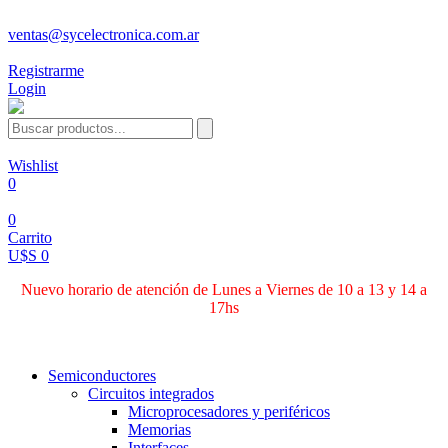
ventas@sycelectronica.com.ar
Registrarme
Login
Wishlist
0
0
Carrito
U$S 0
Nuevo horario de atención de Lunes a Viernes de 10 a 13 y 14 a
17hs
Categorías
Semiconductores
Circuitos integrados
Microprocesadores y periféricos
Memorias
Interfaces