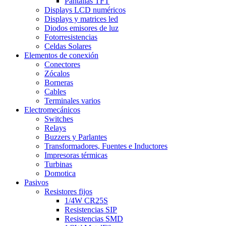
Pantallas TFT
Displays LCD numéricos
Displays y matrices led
Diodos emisores de luz
Fotorresistencias
Celdas Solares
Elementos de conexión
Conectores
Zócalos
Borneras
Cables
Terminales varios
Electromecánicos
Switches
Relays
Buzzers y Parlantes
Transformadores, Fuentes e Inductores
Impresoras térmicas
Turbinas
Domotica
Pasivos
Resistores fijos
1/4W CR25S
Resistencias SIP
Resistencias SMD