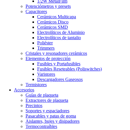
1/2W MetalFilm
Potenciómetros y presets
Capacitores
Cerámicos Multicapa
Cerámicos Disco
Cerámicos SMD
Electrolíticos de Aluminio
Electrolíticos de tantalio
Poliéster
Trimmers
Cristales y resonadores cerámicos
Elementos de protección
Fusibles y Portafusibles
Fusibles Reseteables (Poliswitches)
Varistores
Descargadores Gaseosos
Termistores
Accesorios
Guías de plaqueta
Extractores de plaqueta
Precintos
Soportes y espaciadores
Pasacables y patas de goma
Aislantes, bujes y disipadores
Termocontraíbles