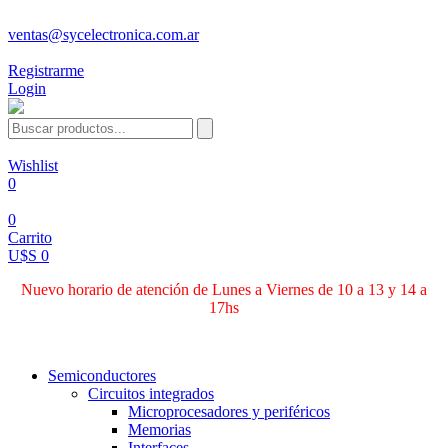
ventas@sycelectronica.com.ar
Registrarme
Login
Wishlist
0
0
Carrito
U$S 0
Nuevo horario de atención de Lunes a Viernes de 10 a 13 y 14 a
17hs
Categorías
Semiconductores
Circuitos integrados
Microprocesadores y periféricos
Memorias
Interfaces