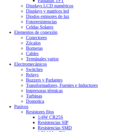
Pantallas TFT
Displays LCD numéricos
Displays y matrices led
Diodos emisores de luz
Fotorresistencias
Celdas Solares
Elementos de conexión
Conectores
Zócalos
Borneras
Cables
Terminales varios
Electromecánicos
Switches
Relays
Buzzers y Parlantes
Transformadores, Fuentes e Inductores
Impresoras térmicas
Turbinas
Domotica
Pasivos
Resistores fijos
1/4W CR25S
Resistencias SIP
Resistencias SMD