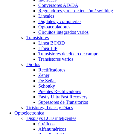
Conversores AD/DA
Reguladores y ref. de tensión / swithing
Lineales
Digitales y compuertas
Optoacopladores
Circuitos integrados varios
Transistores
Línea BC/BD
Línea TIP
Transistores de efecto de campo
Transistores varios
Diodos
Rectificadores
Zener
De Señal
Schottky
Puentes Rectificadores
Fast y UltraFast Recovery
Supresores de Transitorios
Tiristores, Triacs y Diacs
Optoelectronica
Displays LCD inteligentes
Gráficos
Alfanuméricos