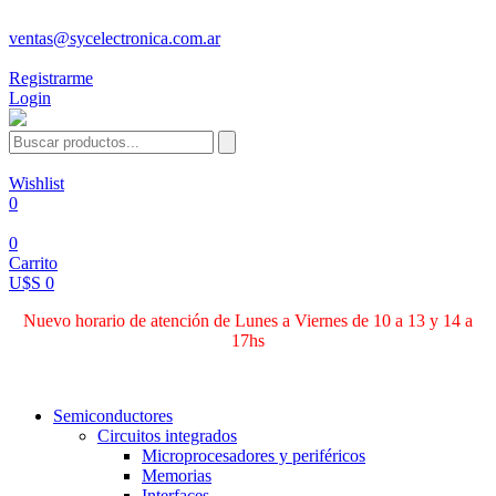
ventas@sycelectronica.com.ar
Registrarme
Login
Wishlist
0
0
Carrito
U$S 0
Nuevo horario de atención de Lunes a Viernes de 10 a 13 y 14 a
17hs
Categorías
Semiconductores
Circuitos integrados
Microprocesadores y periféricos
Memorias
Interfaces