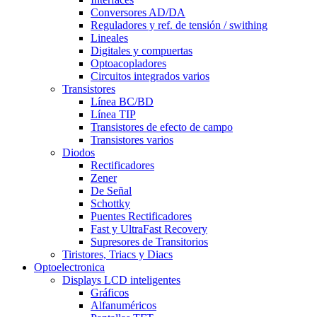
Conversores AD/DA
Reguladores y ref. de tensión / swithing
Lineales
Digitales y compuertas
Optoacopladores
Circuitos integrados varios
Transistores
Línea BC/BD
Línea TIP
Transistores de efecto de campo
Transistores varios
Diodos
Rectificadores
Zener
De Señal
Schottky
Puentes Rectificadores
Fast y UltraFast Recovery
Supresores de Transitorios
Tiristores, Triacs y Diacs
Optoelectronica
Displays LCD inteligentes
Gráficos
Alfanuméricos