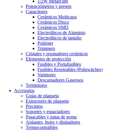
1/2W MetalFilm
Potenciómetros y presets
Capacitores
Cerámicos Multicapa
Cerámicos Disco
Cerámicos SMD
Electrolíticos de Aluminio
Electrolíticos de tantalio
Poliéster
Trimmers
Cristales y resonadores cerámicos
Elementos de protección
Fusibles y Portafusibles
Fusibles Reseteables (Poliswitches)
Varistores
Descargadores Gaseosos
Termistores
Accesorios
Guías de plaqueta
Extractores de plaqueta
Precintos
Soportes y espaciadores
Pasacables y patas de goma
Aislantes, bujes y disipadores
Termocontraíbles