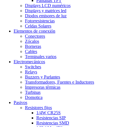
Pantallas TFT
Displays LCD numéricos
Displays y matrices led
Diodos emisores de luz
Fotorresistencias
Celdas Solares
Elementos de conexión
Conectores
Zócalos
Borneras
Cables
Terminales varios
Electromecánicos
Switches
Relays
Buzzers y Parlantes
Transformadores, Fuentes e Inductores
Impresoras térmicas
Turbinas
Domotica
Pasivos
Resistores fijos
1/4W CR25S
Resistencias SIP
Resistencias SMD