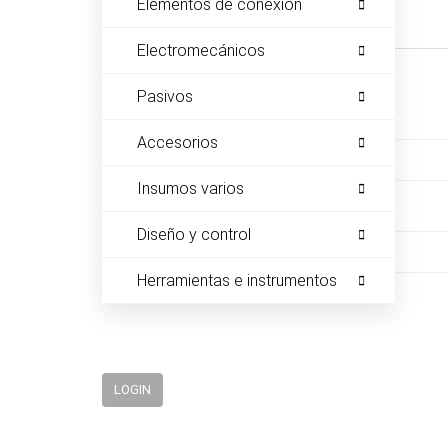
Elementos de conexión
INICIAR SESIÓN
CATÁLOGO
Electromecánicos
Hola, Bienvenido a su cuenta.
EMPLEOS
Pasivos
ENVÍOS
Email
*
Accesorios
CONTACTO
Insumos varios
Contraseña
*
ventas@sycelectronica.com.ar
Diseño y control
Herramientas e instrumentos
LOGIN