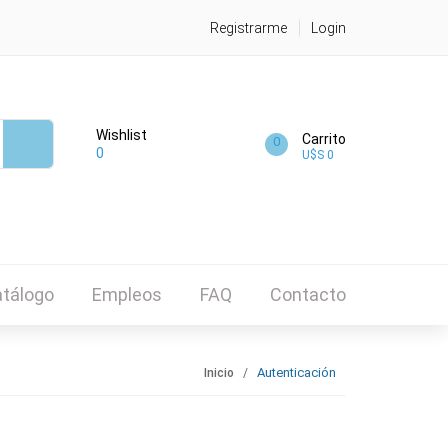
Registrarme
Login
Wishlist
Carrito
0
0
U$S 0
tálogo
Empleos
FAQ
Contacto
Autenticación
Inicio