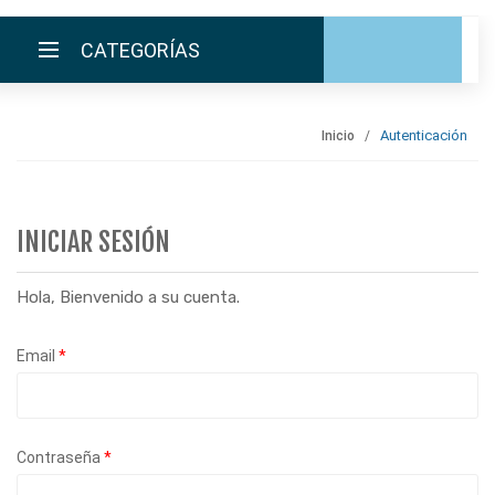
CATEGORÍAS
Autenticación
Inicio
INICIO
LA EMPRESA
INICIAR SESIÓN
CATÁLOGO
Hola, Bienvenido a su cuenta.
EMPLEOS
Email
*
ENVÍOS
CONTACTO
Contraseña
*
ventas@sycelectronica.com.ar