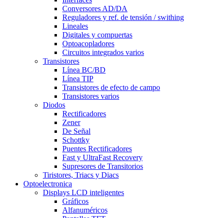
Conversores AD/DA
Reguladores y ref. de tensión / swithing
Lineales
Digitales y compuertas
Optoacopladores
Circuitos integrados varios
Transistores
Línea BC/BD
Línea TIP
Transistores de efecto de campo
Transistores varios
Diodos
Rectificadores
Zener
De Señal
Schottky
Puentes Rectificadores
Fast y UltraFast Recovery
Supresores de Transitorios
Tiristores, Triacs y Diacs
Optoelectronica
Displays LCD inteligentes
Gráficos
Alfanuméricos