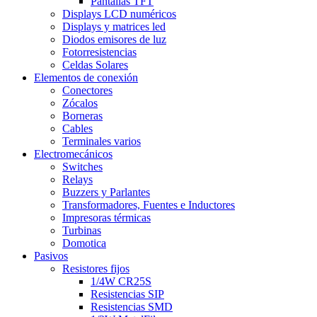
Pantallas TFT
Displays LCD numéricos
Displays y matrices led
Diodos emisores de luz
Fotorresistencias
Celdas Solares
Elementos de conexión
Conectores
Zócalos
Borneras
Cables
Terminales varios
Electromecánicos
Switches
Relays
Buzzers y Parlantes
Transformadores, Fuentes e Inductores
Impresoras térmicas
Turbinas
Domotica
Pasivos
Resistores fijos
1/4W CR25S
Resistencias SIP
Resistencias SMD