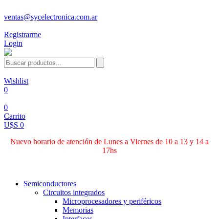
ventas@sycelectronica.com.ar
Registrarme
Login
Wishlist
0
0
Carrito
U$S 0
Nuevo horario de atención de Lunes a Viernes de 10 a 13 y 14 a
17hs
Categorías
Semiconductores
Circuitos integrados
Microprocesadores y periféricos
Memorias
Interfaces