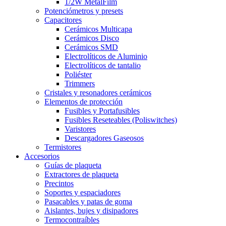
1/2W MetalFilm
Potenciómetros y presets
Capacitores
Cerámicos Multicapa
Cerámicos Disco
Cerámicos SMD
Electrolíticos de Aluminio
Electrolíticos de tantalio
Poliéster
Trimmers
Cristales y resonadores cerámicos
Elementos de protección
Fusibles y Portafusibles
Fusibles Reseteables (Poliswitches)
Varistores
Descargadores Gaseosos
Termistores
Accesorios
Guías de plaqueta
Extractores de plaqueta
Precintos
Soportes y espaciadores
Pasacables y patas de goma
Aislantes, bujes y disipadores
Termocontraíbles