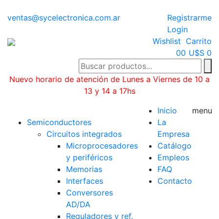
ventas@sycelectronica.com.ar
Registrarme
Login
Wishlist
Carrito
0
0
U$S 0
Nuevo horario de atención de Lunes a Viernes de 10 a
13 y 14 a 17hs
Categorías
Inicio
menu
Semiconductores
La
Circuitos integrados
Empresa
Microprocesadores
Catálogo
y periféricos
Empleos
Memorias
FAQ
Interfaces
Contacto
Conversores
AD/DA
Reguladores y ref.