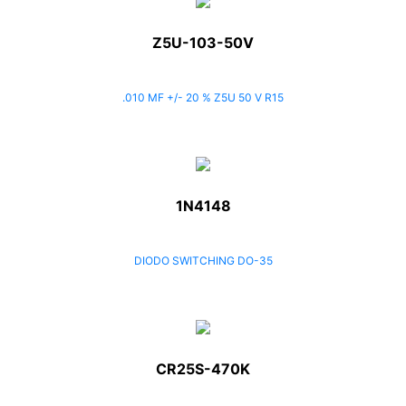
Z5U-103-50V
.010 MF +/- 20 % Z5U 50 V R15
1N4148
DIODO SWITCHING DO-35
CR25S-470K