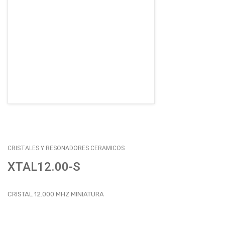
EMPLEOS
ENVÍOS
CONTACTO
ventas@sycelectronica.com.ar
CRISTALES Y RESONADORES CERAMICOS
XTAL12.00-S
CRISTAL 12.000 MHZ MINIATURA