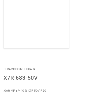
EMPLEOS
ENVÍOS
CONTACTO
ventas@sycelectronica.com.ar
CERAMICOS MULTICAPA
X7R-683-50V
.068 MF +/- 10 % X7R 50V R20