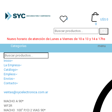
0
U$S 0
0
Nuevo horario de atención de Lunes a Viernes de 10 a 13 y 14 a 17hs
Categorías
menu
Inicio
La Empresa
Catálogo
Empleos
Envíos
Contacto
ventas@sycelectronica.com.ar
MACHO A 90*
WF2R
MACHO .100" P/CI 2 VIAS 90*