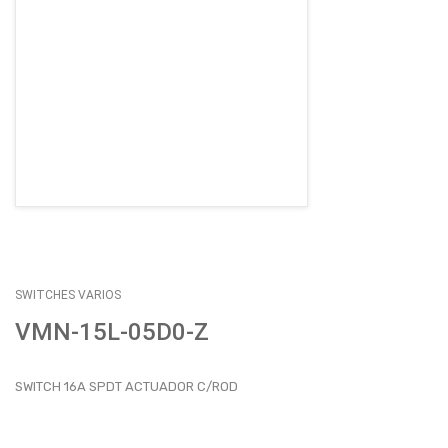
EMPLEOS
ENVÍOS
CONTACTO
ventas@sycelectronica.com.ar
SWITCHES VARIOS
VMN-15L-05D0-Z
SWITCH 16A SPDT ACTUADOR C/ROD