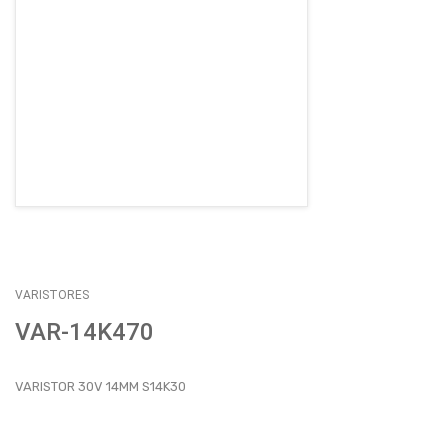
EMPLEOS
ENVÍOS
CONTACTO
ventas@sycelectronica.com.ar
VARISTORES
VAR-14K470
VARISTOR 30V 14MM S14K30