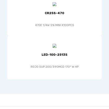
CR25S-470
470E 1/4W 5% MINI X100PCS
LED-100-25135
ROJO SUP 200/390MCD 170* W HP