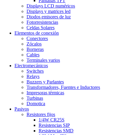
Pantallas TFT
Displays LCD numéricos
Displays y matrices led
Diodos emisores de luz
Fotorresistencias
Celdas Solares
Elementos de conexión
Conectores
Zócalos
Borneras
Cables
Terminales varios
Electromecánicos
Switches
Relays
Buzzers y Parlantes
Transformadores, Fuentes e Inductores
Impresoras térmicas
Turbinas
Domotica
Pasivos
Resistores fijos
1/4W CR25S
Resistencias SIP
Resistencias SMD