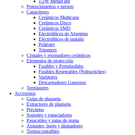
1/2W MetalFilm
Potenciómetros y presets
Capacitores
Cerámicos Multicapa
Cerámicos Disco
Cerámicos SMD
Electrolíticos de Aluminio
Electrolíticos de tantalio
Poliéster
Trimmers
Cristales y resonadores cerámicos
Elementos de protección
Fusibles y Portafusibles
Fusibles Reseteables (Poliswitches)
Varistores
Descargadores Gaseosos
Termistores
Accesorios
Guías de plaqueta
Extractores de plaqueta
Precintos
Soportes y espaciadores
Pasacables y patas de goma
Aislantes, bujes y disipadores
Termocontraíbles