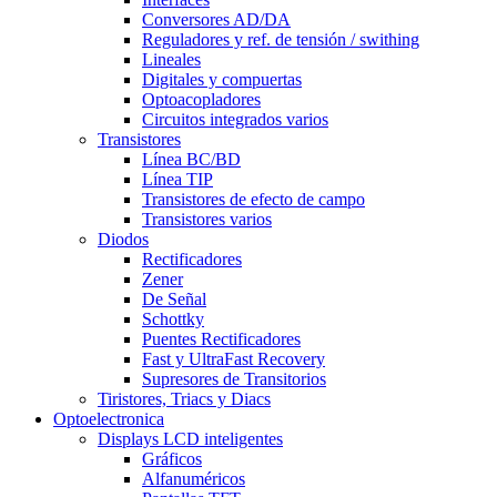
Conversores AD/DA
Reguladores y ref. de tensión / swithing
Lineales
Digitales y compuertas
Optoacopladores
Circuitos integrados varios
Transistores
Línea BC/BD
Línea TIP
Transistores de efecto de campo
Transistores varios
Diodos
Rectificadores
Zener
De Señal
Schottky
Puentes Rectificadores
Fast y UltraFast Recovery
Supresores de Transitorios
Tiristores, Triacs y Diacs
Optoelectronica
Displays LCD inteligentes
Gráficos
Alfanuméricos