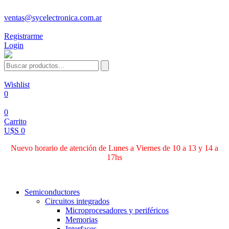
ventas@sycelectronica.com.ar
Registrarme
Login
Wishlist
0
0
Carrito
U$S 0
Nuevo horario de atención de Lunes a Viernes de 10 a 13 y 14 a
17hs
Categorías
Semiconductores
Circuitos integrados
Microprocesadores y periféricos
Memorias
Interfaces