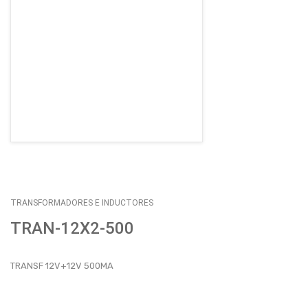
EMPLEOS
ENVÍOS
CONTACTO
ventas@sycelectronica.com.ar
TRANSFORMADORES E INDUCTORES
TRAN-12X2-500
TRANSF 12V+12V 500MA