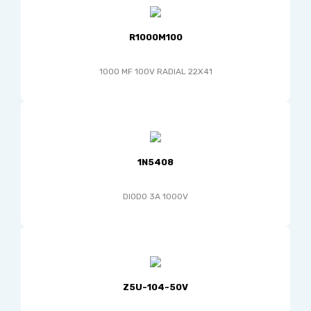
R1000M100
1000 MF 100V RADIAL 22X41
1N5408
DIODO 3A 1000V
Z5U-104-50V