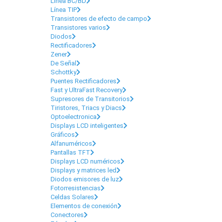
Línea BC/BD
Línea TIP
Transistores de efecto de campo
Transistores varios
Diodos
Rectificadores
Zener
De Señal
Schottky
Puentes Rectificadores
Fast y UltraFast Recovery
Supresores de Transitorios
Tiristores, Triacs y Diacs
Optoelectronica
Displays LCD inteligentes
Gráficos
Alfanuméricos
Pantallas TFT
Displays LCD numéricos
Displays y matrices led
Diodos emisores de luz
Fotorresistencias
Celdas Solares
Elementos de conexión
Conectores