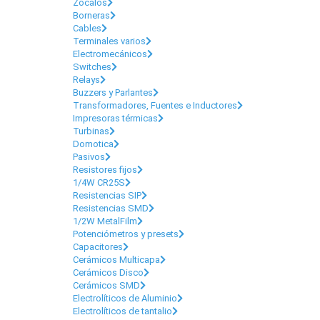
Zócalos
Borneras
Cables
Terminales varios
Electromecánicos
Switches
Relays
Buzzers y Parlantes
Transformadores, Fuentes e Inductores
Impresoras térmicas
Turbinas
Domotica
Pasivos
Resistores fijos
1/4W CR25S
Resistencias SIP
Resistencias SMD
1/2W MetalFilm
Potenciómetros y presets
Capacitores
Cerámicos Multicapa
Cerámicos Disco
Cerámicos SMD
Electrolíticos de Aluminio
Electrolíticos de tantalio