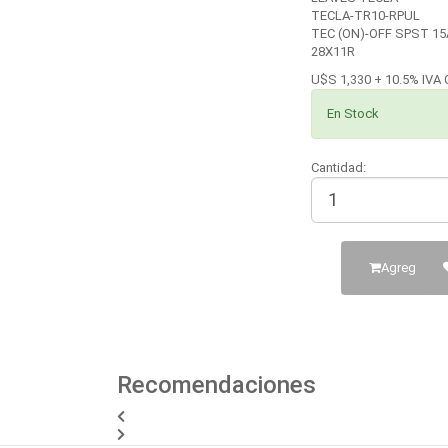
TECLA-TR10-RPUL
TEC (ON)-OFF SPST 15
28X11R
U$S 1,330 + 10.5% IVA 
En Stock
Cantidad:
Agregar al C
Recomendaciones