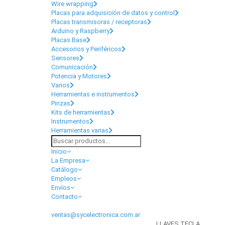
Wire wrapping
Placas para adquisición de datos y control
Placas transmisoras / receptoras
Arduino y Raspberry
Placas Base
Accesorios y Periféricos
Sensores
Comunicación
Potencia y Motores
Varios
Herramientas e instrumentos
Pinzas
Kits de herramientas
Instrumentos
Herramientas varias
Inicio
La Empresa
Catálogo
Empleos
Envíos
Contacto
ventas@sycelectronica.com.ar
LLAVES TECLA