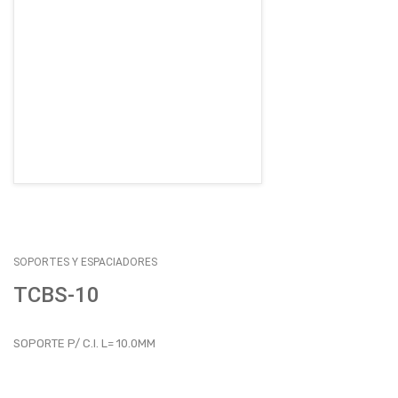
EMPLEOS
ENVÍOS
CONTACTO
ventas@sycelectronica.com.ar
SOPORTES Y ESPACIADORES
TCBS-10
SOPORTE P/ C.I. L= 10.0MM