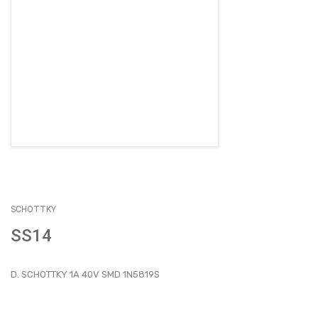
EMPLEOS
ENVÍOS
CONTACTO
ventas@sycelectronica.com.ar
SCHOTTKY
SS14
D. SCHOTTKY 1A 40V SMD 1N5819S