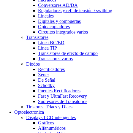
Conversores AD/DA
Reguladores y ref. de tensión / swithing
Lineales
Digitales y compuertas
Optoacopladores
Circuitos integrados varios
Transistores
Línea BC/BD
Línea TIP
Transistores de efecto de campo
Transistores varios
Diodos
Rectificadores
Zener
De Señal
Schottky
Puentes Rectificadores
Fast y UltraFast Recovery
Supresores de Transitorios
Tiristores, Triacs y Diacs
Optoelectronica
Displays LCD inteligentes
Gráficos
Alfanuméricos