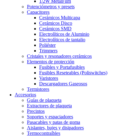
1/2W MetalFilm
Potenciómetros y presets
Capacitores
Cerámicos Multicapa
Cerámicos Disco
Cerámicos SMD
Electrolíticos de Aluminio
Electrolíticos de tantalio
Poliéster
Trimmers
Cristales y resonadores cerámicos
Elementos de protección
Fusibles y Portafusibles
Fusibles Reseteables (Poliswitches)
Varistores
Descargadores Gaseosos
Termistores
Accesorios
Guías de plaqueta
Extractores de plaqueta
Precintos
Soportes y espaciadores
Pasacables y patas de goma
Aislantes, bujes y disipadores
Termocontraíbles