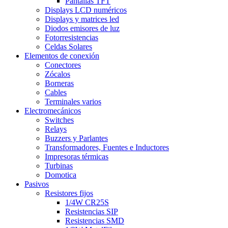
Pantallas TFT
Displays LCD numéricos
Displays y matrices led
Diodos emisores de luz
Fotorresistencias
Celdas Solares
Elementos de conexión
Conectores
Zócalos
Borneras
Cables
Terminales varios
Electromecánicos
Switches
Relays
Buzzers y Parlantes
Transformadores, Fuentes e Inductores
Impresoras térmicas
Turbinas
Domotica
Pasivos
Resistores fijos
1/4W CR25S
Resistencias SIP
Resistencias SMD