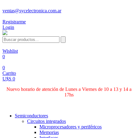
ventas@sycelectronica.com.ar
Registrarme
Login
Wishlist
0
0
Carrito
U$S 0
Nuevo horario de atención de Lunes a Viernes de 10 a 13 y 14 a
17hs
Categorías
Semiconductores
Circuitos integrados
Microprocesadores y periféricos
Memorias
Interfaces