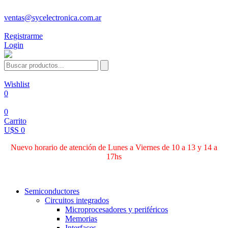
ventas@sycelectronica.com.ar
Registrarme
Login
Wishlist
0
0
Carrito
U$S 0
Nuevo horario de atención de Lunes a Viernes de 10 a 13 y 14 a
17hs
Categorías
Semiconductores
Circuitos integrados
Microprocesadores y periféricos
Memorias
Interfaces