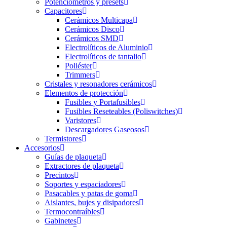
Potenciómetros y presets
Capacitores
Cerámicos Multicapa
Cerámicos Disco
Cerámicos SMD
Electrolíticos de Aluminio
Electrolíticos de tantalio
Poliéster
Trimmers
Cristales y resonadores cerámicos
Elementos de protección
Fusibles y Portafusibles
Fusibles Reseteables (Poliswitches)
Varistores
Descargadores Gaseosos
Termistores
Accesorios
Guías de plaqueta
Extractores de plaqueta
Precintos
Soportes y espaciadores
Pasacables y patas de goma
Aislantes, bujes y disipadores
Termocontraíbles
Gabinetes