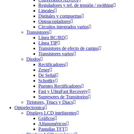
Reguladores y ref. de tensión / swithing
Lineales
Digitales y compuertas
Optoacopladores
Circuitos integrados varios
Transistores
Línea BC/BD
Línea TIP
Transistores de efecto de campo
Transistores varios
Diodos
Rectificadores
Zener
De Señal
Schottky
Puentes Rectificadores
Fast y UltraFast Recovery
Supresores de Transitorios
Tiristores, Triacs y Diacs
Optoelectronica
Displays LCD inteligentes
Gráficos
Alfanuméricos
Pantallas TFT