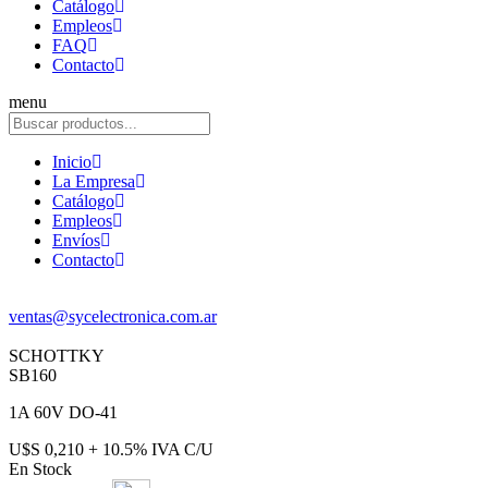
Catálogo
Empleos
FAQ
Contacto
menu
Inicio
La Empresa
Catálogo
Empleos
Envíos
Contacto
ventas@sycelectronica.com.ar
SCHOTTKY
SB160
1A 60V DO-41
U$S 0,210 + 10.5% IVA C/U
En Stock