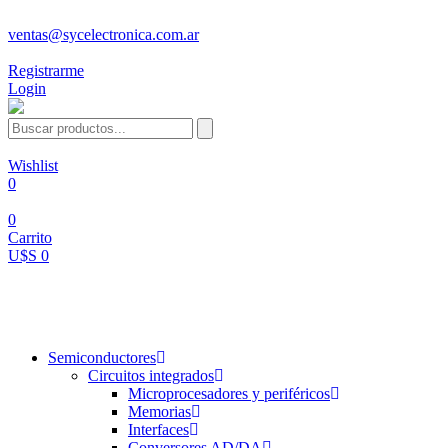
ventas@sycelectronica.com.ar
Registrarme
Login
Wishlist
0
0
Carrito
U$S 0
Categorías
Semiconductores
Circuitos integrados
Microprocesadores y periféricos
Memorias
Interfaces
Conversores AD/DA