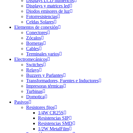
Displays LCD numéricos
Displays y matrices led
Diodos emisores de luz
Fotorresistencias
Celdas Solares
Elementos de conexión
Conectores
Zócalos
Borneras
Cables
Terminales varios
Electromecánicos
Switches
Relays
Buzzers y Parlantes
Transformadores, Fuentes e Inductores
Impresoras térmicas
Turbinas
Domotica
Pasivos
Resistores fijos
1/4W CR25S
Resistencias SIP
Resistencias SMD
1/2W MetalFilm