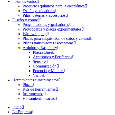
Insumos varios
Productos químicos para la electrónica
Estaño y soldadores
Pilas, baterías y accesorios
Diseño y control
Programadores y grabadores
Protoboards y placas experimentales
Wire wrapping
Placas para adquisición de datos y control
Placas transmisoras / receptoras
Arduino y Raspberry
Placas Base
Accesorios y Periféricos
Sensores
Comunicación
Potencia y Motores
Varios
Herramientas e instrumentos
Pinzas
Kits de herramientas
Instrumentos
Herramientas varias
Inicio
La Empresa