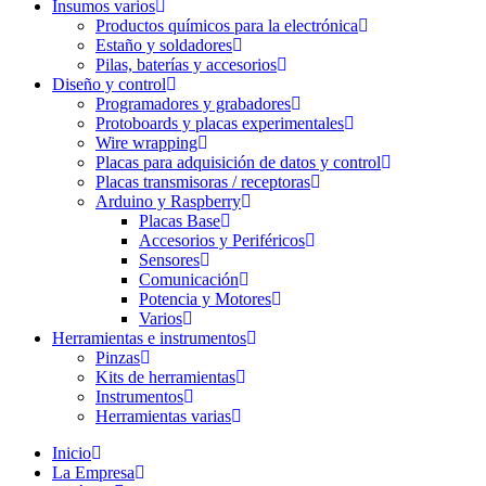
Insumos varios
Productos químicos para la electrónica
Estaño y soldadores
Pilas, baterías y accesorios
Diseño y control
Programadores y grabadores
Protoboards y placas experimentales
Wire wrapping
Placas para adquisición de datos y control
Placas transmisoras / receptoras
Arduino y Raspberry
Placas Base
Accesorios y Periféricos
Sensores
Comunicación
Potencia y Motores
Varios
Herramientas e instrumentos
Pinzas
Kits de herramientas
Instrumentos
Herramientas varias
Inicio
La Empresa