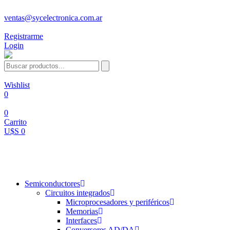
ventas@sycelectronica.com.ar
Registrarme
Login
Wishlist
0
0
Carrito
U$S 0
Categorías
Semiconductores
Circuitos integrados
Microprocesadores y periféricos
Memorias
Interfaces
Conversores AD/DA