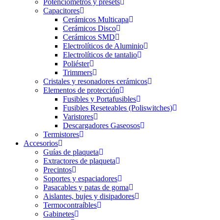
Potenciómetros y presets
Capacitores
Cerámicos Multicapa
Cerámicos Disco
Cerámicos SMD
Electrolíticos de Aluminio
Electrolíticos de tantalio
Poliéster
Trimmers
Cristales y resonadores cerámicos
Elementos de protección
Fusibles y Portafusibles
Fusibles Reseteables (Poliswitches)
Varistores
Descargadores Gaseosos
Termistores
Accesorios
Guías de plaqueta
Extractores de plaqueta
Precintos
Soportes y espaciadores
Pasacables y patas de goma
Aislantes, bujes y disipadores
Termocontraíbles
Gabinetes