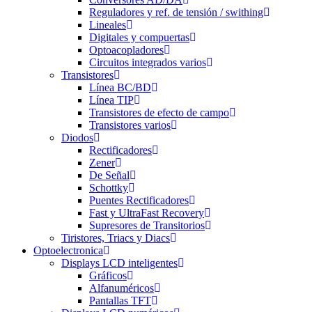
Reguladores y ref. de tensión / swithing
Lineales
Digitales y compuertas
Optoacopladores
Circuitos integrados varios
Transistores
Línea BC/BD
Línea TIP
Transistores de efecto de campo
Transistores varios
Diodos
Rectificadores
Zener
De Señal
Schottky
Puentes Rectificadores
Fast y UltraFast Recovery
Supresores de Transitorios
Tiristores, Triacs y Diacs
Optoelectronica
Displays LCD inteligentes
Gráficos
Alfanuméricos
Pantallas TFT