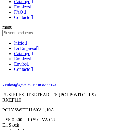
Catálogo
Empleos
FAQ
Contacto
menu
Inicio
La Empresa
Catálogo
Empleos
Envíos
Contacto
ventas@sycelectronica.com.ar
FUSIBLES RESETEABLES (POLISWITCHES)
RXEF110
POLYSWITCH 60V 1,10A
U$S 0,300 + 10.5% IVA C/U
En Stock