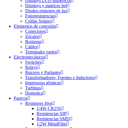
Displays LCD numéricos
Displays y matrices led
Diodos emisores de luz
Fotorresistencias
Celdas Solares
Elementos de conexión
Conectores
Zócalos
Borneras
Cables
Terminales varios
Electromecánicos
Switches
Relays
Buzzers y Parlantes
Transformadores, Fuentes e Inductores
Impresoras térmicas
Turbinas
Domotica
Pasivos
Resistores fijos
1/4W CR25S
Resistencias SIP
Resistencias SMD
1/2W MetalFilm