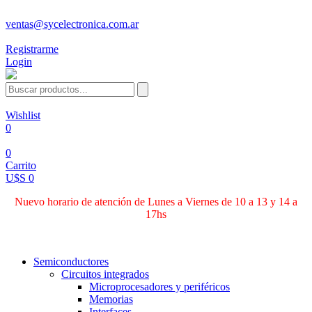
ventas@sycelectronica.com.ar
Registrarme
Login
Wishlist
0
0
Carrito
U$S 0
Nuevo horario de atención de Lunes a Viernes de 10 a 13 y 14 a
17hs
Categorías
Semiconductores
Circuitos integrados
Microprocesadores y periféricos
Memorias
Interfaces