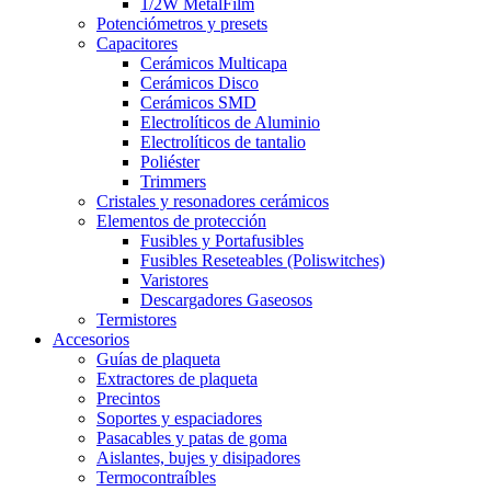
1/2W MetalFilm
Potenciómetros y presets
Capacitores
Cerámicos Multicapa
Cerámicos Disco
Cerámicos SMD
Electrolíticos de Aluminio
Electrolíticos de tantalio
Poliéster
Trimmers
Cristales y resonadores cerámicos
Elementos de protección
Fusibles y Portafusibles
Fusibles Reseteables (Poliswitches)
Varistores
Descargadores Gaseosos
Termistores
Accesorios
Guías de plaqueta
Extractores de plaqueta
Precintos
Soportes y espaciadores
Pasacables y patas de goma
Aislantes, bujes y disipadores
Termocontraíbles