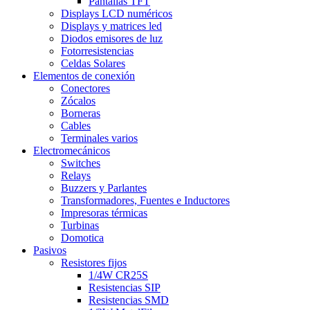
Pantallas TFT
Displays LCD numéricos
Displays y matrices led
Diodos emisores de luz
Fotorresistencias
Celdas Solares
Elementos de conexión
Conectores
Zócalos
Borneras
Cables
Terminales varios
Electromecánicos
Switches
Relays
Buzzers y Parlantes
Transformadores, Fuentes e Inductores
Impresoras térmicas
Turbinas
Domotica
Pasivos
Resistores fijos
1/4W CR25S
Resistencias SIP
Resistencias SMD