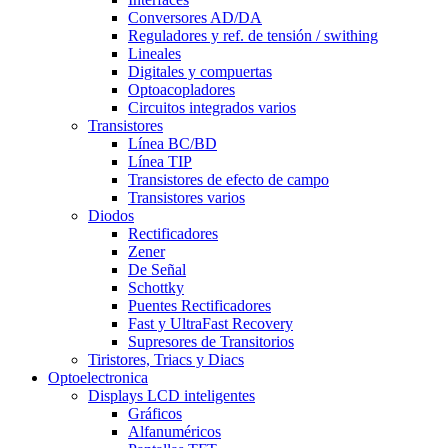
Conversores AD/DA
Reguladores y ref. de tensión / swithing
Lineales
Digitales y compuertas
Optoacopladores
Circuitos integrados varios
Transistores
Línea BC/BD
Línea TIP
Transistores de efecto de campo
Transistores varios
Diodos
Rectificadores
Zener
De Señal
Schottky
Puentes Rectificadores
Fast y UltraFast Recovery
Supresores de Transitorios
Tiristores, Triacs y Diacs
Optoelectronica
Displays LCD inteligentes
Gráficos
Alfanuméricos