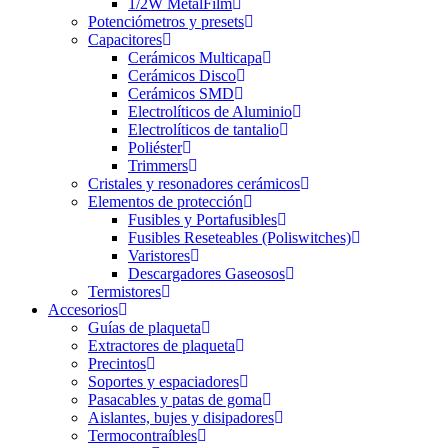
1/2W MetalFilm
Potenciómetros y presets
Capacitores
Cerámicos Multicapa
Cerámicos Disco
Cerámicos SMD
Electrolíticos de Aluminio
Electrolíticos de tantalio
Poliéster
Trimmers
Cristales y resonadores cerámicos
Elementos de protección
Fusibles y Portafusibles
Fusibles Reseteables (Poliswitches)
Varistores
Descargadores Gaseosos
Termistores
Accesorios
Guías de plaqueta
Extractores de plaqueta
Precintos
Soportes y espaciadores
Pasacables y patas de goma
Aislantes, bujes y disipadores
Termocontraíbles