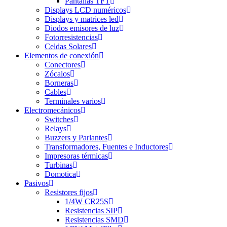
Pantallas TFT
Displays LCD numéricos
Displays y matrices led
Diodos emisores de luz
Fotorresistencias
Celdas Solares
Elementos de conexión
Conectores
Zócalos
Borneras
Cables
Terminales varios
Electromecánicos
Switches
Relays
Buzzers y Parlantes
Transformadores, Fuentes e Inductores
Impresoras térmicas
Turbinas
Domotica
Pasivos
Resistores fijos
1/4W CR25S
Resistencias SIP
Resistencias SMD