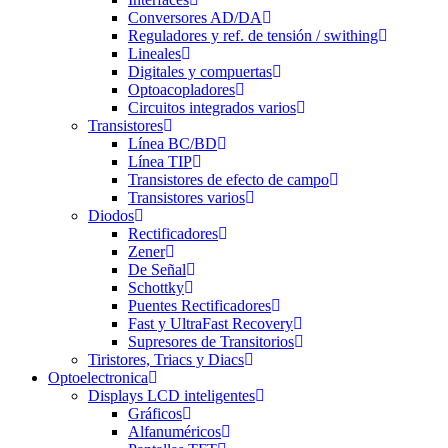
Conversores AD/DA
Reguladores y ref. de tensión / swithing
Lineales
Digitales y compuertas
Optoacopladores
Circuitos integrados varios
Transistores
Línea BC/BD
Línea TIP
Transistores de efecto de campo
Transistores varios
Diodos
Rectificadores
Zener
De Señal
Schottky
Puentes Rectificadores
Fast y UltraFast Recovery
Supresores de Transitorios
Tiristores, Triacs y Diacs
Optoelectronica
Displays LCD inteligentes
Gráficos
Alfanuméricos