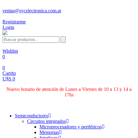
ventas@sycelectronica.com.ar
Registrarme
Login
Wishlist
0
0
Carrito
U$S 0
Nuevo horario de atención de Lunes a Viernes de 10 a 13 y 14 a
17hs
Categorías
Semiconductores
Circuitos integrados
Microprocesadores y periféricos
Memorias
Interfaces