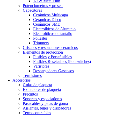
1/2W MetalFilm
Potenciómetros y presets
Capacitores
Cerámicos Multicapa
Cerámicos Disco
Cerámicos SMD
Electrolíticos de Aluminio
Electrolíticos de tantalio
Poliéster
Trimmers
Cristales y resonadores cerámicos
Elementos de protección
Fusibles y Portafusibles
Fusibles Reseteables (Poliswitches)
Varistores
Descargadores Gaseosos
Termistores
Accesorios
Guías de plaqueta
Extractores de plaqueta
Precintos
Soportes y espaciadores
Pasacables y patas de goma
Aislantes, bujes y disipadores
Termocontraíbles