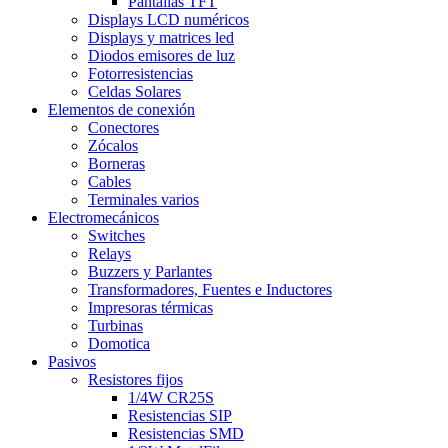
Pantallas TFT
Displays LCD numéricos
Displays y matrices led
Diodos emisores de luz
Fotorresistencias
Celdas Solares
Elementos de conexión
Conectores
Zócalos
Borneras
Cables
Terminales varios
Electromecánicos
Switches
Relays
Buzzers y Parlantes
Transformadores, Fuentes e Inductores
Impresoras térmicas
Turbinas
Domotica
Pasivos
Resistores fijos
1/4W CR25S
Resistencias SIP
Resistencias SMD