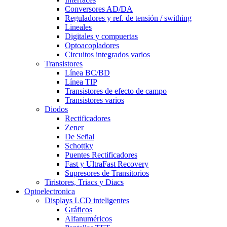
Conversores AD/DA
Reguladores y ref. de tensión / swithing
Lineales
Digitales y compuertas
Optoacopladores
Circuitos integrados varios
Transistores
Línea BC/BD
Línea TIP
Transistores de efecto de campo
Transistores varios
Diodos
Rectificadores
Zener
De Señal
Schottky
Puentes Rectificadores
Fast y UltraFast Recovery
Supresores de Transitorios
Tiristores, Triacs y Diacs
Optoelectronica
Displays LCD inteligentes
Gráficos
Alfanuméricos