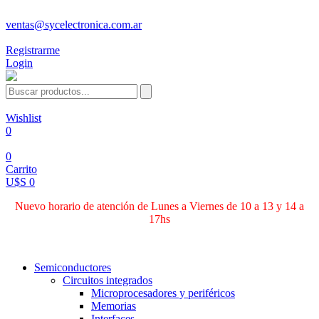
ventas@sycelectronica.com.ar
Registrarme
Login
Wishlist
0
0
Carrito
U$S 0
Nuevo horario de atención de Lunes a Viernes de 10 a 13 y 14 a
17hs
Categorías
Semiconductores
Circuitos integrados
Microprocesadores y periféricos
Memorias
Interfaces