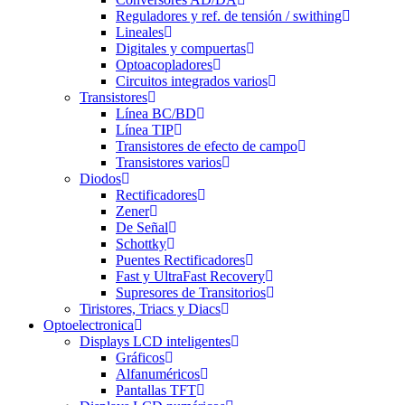
Reguladores y ref. de tensión / swithing
Lineales
Digitales y compuertas
Optoacopladores
Circuitos integrados varios
Transistores
Línea BC/BD
Línea TIP
Transistores de efecto de campo
Transistores varios
Diodos
Rectificadores
Zener
De Señal
Schottky
Puentes Rectificadores
Fast y UltraFast Recovery
Supresores de Transitorios
Tiristores, Triacs y Diacs
Optoelectronica
Displays LCD inteligentes
Gráficos
Alfanuméricos
Pantallas TFT