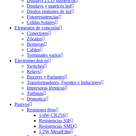
Displays LCD numéricos
Displays y matrices led
Diodos emisores de luz
Fotorresistencias
Celdas Solares
Elementos de conexión
Conectores
Zócalos
Borneras
Cables
Terminales varios
Electromecánicos
Switches
Relays
Buzzers y Parlantes
Transformadores, Fuentes e Inductores
Impresoras térmicas
Turbinas
Domotica
Pasivos
Resistores fijos
1/4W CR25S
Resistencias SIP
Resistencias SMD
1/2W MetalFilm