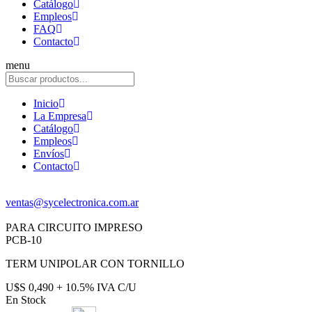
Catálogo
Empleos
FAQ
Contacto
menu
Inicio
La Empresa
Catálogo
Empleos
Envíos
Contacto
ventas@sycelectronica.com.ar
PARA CIRCUITO IMPRESO
PCB-10
TERM UNIPOLAR CON TORNILLO
U$S 0,490 + 10.5% IVA C/U
En Stock