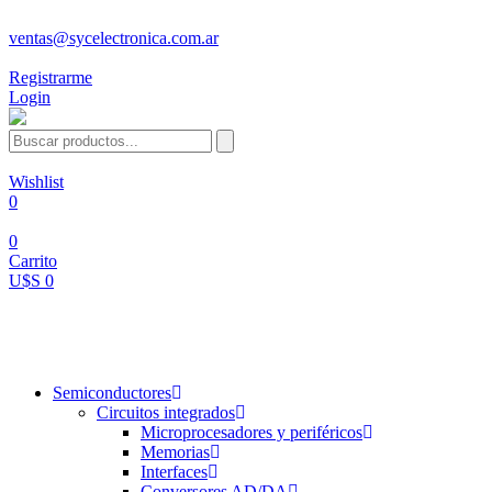
ventas@sycelectronica.com.ar
Registrarme
Login
Wishlist
0
0
Carrito
U$S 0
Categorías
Semiconductores
Circuitos integrados
Microprocesadores y periféricos
Memorias
Interfaces
Conversores AD/DA