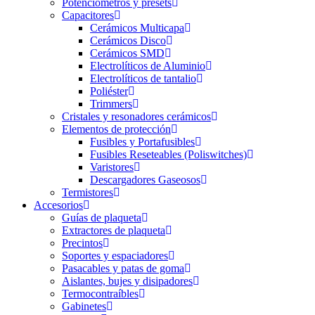
Potenciómetros y presets
Capacitores
Cerámicos Multicapa
Cerámicos Disco
Cerámicos SMD
Electrolíticos de Aluminio
Electrolíticos de tantalio
Poliéster
Trimmers
Cristales y resonadores cerámicos
Elementos de protección
Fusibles y Portafusibles
Fusibles Reseteables (Poliswitches)
Varistores
Descargadores Gaseosos
Termistores
Accesorios
Guías de plaqueta
Extractores de plaqueta
Precintos
Soportes y espaciadores
Pasacables y patas de goma
Aislantes, bujes y disipadores
Termocontraíbles
Gabinetes