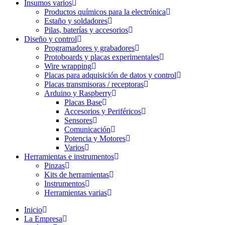
Insumos varios
Productos químicos para la electrónica
Estaño y soldadores
Pilas, baterías y accesorios
Diseño y control
Programadores y grabadores
Protoboards y placas experimentales
Wire wrapping
Placas para adquisición de datos y control
Placas transmisoras / receptoras
Arduino y Raspberry
Placas Base
Accesorios y Periféricos
Sensores
Comunicación
Potencia y Motores
Varios
Herramientas e instrumentos
Pinzas
Kits de herramientas
Instrumentos
Herramientas varias
Inicio
La Empresa