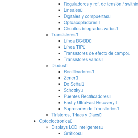
Reguladores y ref. de tensión / swithi
Lineales
Digitales y compuertas
Optoacopladores
Circuitos integrados varios
Transistores
Línea BC/BD
Línea TIP
Transistores de efecto de campo
Transistores varios
Diodos
Rectificadores
Zener
De Señal
Schottky
Puentes Rectificadores
Fast y UltraFast Recovery
Supresores de Transitorios
Tiristores, Triacs y Diacs
Optoelectronica
Displays LCD inteligentes
Gráficos