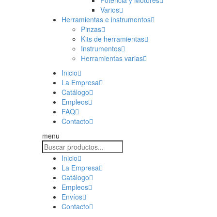
Potencia y Motores
Varios
Herramientas e instrumentos
Pinzas
Kits de herramientas
Instrumentos
Herramientas varias
Inicio
La Empresa
Catálogo
Empleos
FAQ
Contacto
menu
Inicio
La Empresa
Catálogo
Empleos
Envíos
Contacto