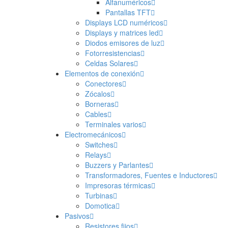
Alfanuméricos
Pantallas TFT
Displays LCD numéricos
Displays y matrices led
Diodos emisores de luz
Fotorresistencias
Celdas Solares
Elementos de conexión
Conectores
Zócalos
Borneras
Cables
Terminales varios
Electromecánicos
Switches
Relays
Buzzers y Parlantes
Transformadores, Fuentes e Inductores
Impresoras térmicas
Turbinas
Domotica
Pasivos
Resistores fijos