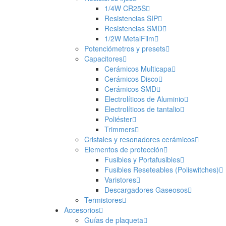
1/4W CR25S
Resistencias SIP
Resistencias SMD
1/2W MetalFilm
Potenciómetros y presets
Capacitores
Cerámicos Multicapa
Cerámicos Disco
Cerámicos SMD
Electrolíticos de Aluminio
Electrolíticos de tantalio
Poliéster
Trimmers
Cristales y resonadores cerámicos
Elementos de protección
Fusibles y Portafusibles
Fusibles Reseteables (Poliswitches)
Varistores
Descargadores Gaseosos
Termistores
Accesorios
Guías de plaqueta