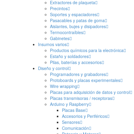
Extractores de plaqueta
Precintos
Soportes y espaciadores
Pasacables y patas de goma
Aislantes, bujes y disipadores
Termocontraíbles
Gabinetes
Insumos varios
Productos químicos para la electrónica
Estaño y soldadores
Pilas, baterías y accesorios
Diseño y control
Programadores y grabadores
Protoboards y placas experimentales
Wire wrapping
Placas para adquisición de datos y control
Placas transmisoras / receptoras
Arduino y Raspberry
Placas Base
Accesorios y Periféricos
Sensores
Comunicación