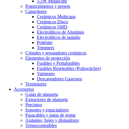
1/2W MetalFilm
Potenciómetros y presets
Capacitores
Cerámicos Multicapa
Cerámicos Disco
Cerámicos SMD
Electrolíticos de Aluminio
Electrolíticos de tantalio
Poliéster
Trimmers
Cristales y resonadores cerámicos
Elementos de protección
Fusibles y Portafusibles
Fusibles Reseteables (Poliswitches)
Varistores
Descargadores Gaseosos
Termistores
Accesorios
Guías de plaqueta
Extractores de plaqueta
Precintos
Soportes y espaciadores
Pasacables y patas de goma
Aislantes, bujes y disipadores
Termocontraíbles