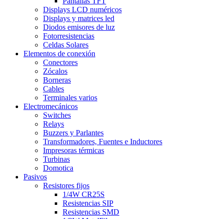
Pantallas TFT
Displays LCD numéricos
Displays y matrices led
Diodos emisores de luz
Fotorresistencias
Celdas Solares
Elementos de conexión
Conectores
Zócalos
Borneras
Cables
Terminales varios
Electromecánicos
Switches
Relays
Buzzers y Parlantes
Transformadores, Fuentes e Inductores
Impresoras térmicas
Turbinas
Domotica
Pasivos
Resistores fijos
1/4W CR25S
Resistencias SIP
Resistencias SMD