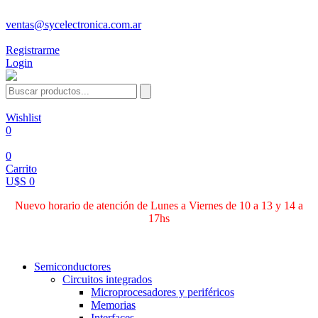
ventas@sycelectronica.com.ar
Registrarme
Login
Wishlist
0
0
Carrito
U$S 0
Nuevo horario de atención de Lunes a Viernes de 10 a 13 y 14 a
17hs
Categorías
Semiconductores
Circuitos integrados
Microprocesadores y periféricos
Memorias
Interfaces