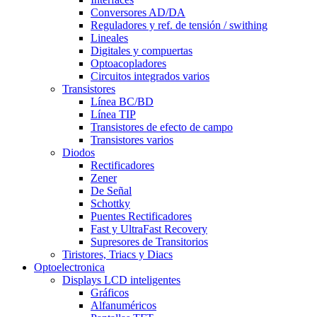
Conversores AD/DA
Reguladores y ref. de tensión / swithing
Lineales
Digitales y compuertas
Optoacopladores
Circuitos integrados varios
Transistores
Línea BC/BD
Línea TIP
Transistores de efecto de campo
Transistores varios
Diodos
Rectificadores
Zener
De Señal
Schottky
Puentes Rectificadores
Fast y UltraFast Recovery
Supresores de Transitorios
Tiristores, Triacs y Diacs
Optoelectronica
Displays LCD inteligentes
Gráficos
Alfanuméricos