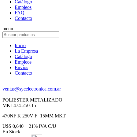
Catálogo
Empleos
FAQ
Contacto
menu
Inicio
La Empresa
Catálogo
Empleos
Envíos
Contacto
ventas@sycelectronica.com.ar
POLIESTER METALIZADO
MKT474-250-15
470NF K 250V F=15MM MKT
U$S 0,640 + 21% IVA C/U
En Stock