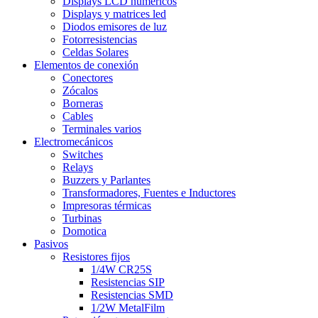
Displays LCD numéricos
Displays y matrices led
Diodos emisores de luz
Fotorresistencias
Celdas Solares
Elementos de conexión
Conectores
Zócalos
Borneras
Cables
Terminales varios
Electromecánicos
Switches
Relays
Buzzers y Parlantes
Transformadores, Fuentes e Inductores
Impresoras térmicas
Turbinas
Domotica
Pasivos
Resistores fijos
1/4W CR25S
Resistencias SIP
Resistencias SMD
1/2W MetalFilm