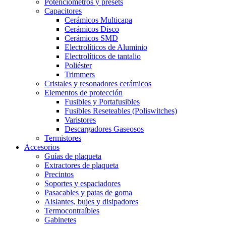
Potenciómetros y presets
Capacitores
Cerámicos Multicapa
Cerámicos Disco
Cerámicos SMD
Electrolíticos de Aluminio
Electrolíticos de tantalio
Poliéster
Trimmers
Cristales y resonadores cerámicos
Elementos de protección
Fusibles y Portafusibles
Fusibles Reseteables (Poliswitches)
Varistores
Descargadores Gaseosos
Termistores
Accesorios
Guías de plaqueta
Extractores de plaqueta
Precintos
Soportes y espaciadores
Pasacables y patas de goma
Aislantes, bujes y disipadores
Termocontraíbles
Gabinetes