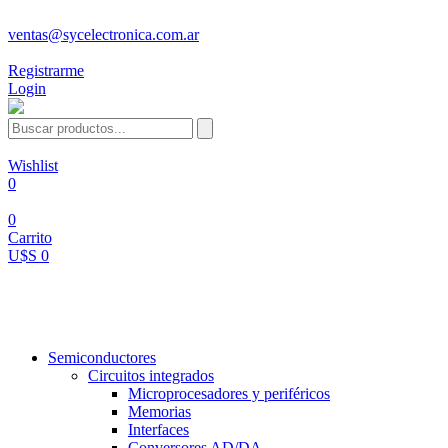
ventas@sycelectronica.com.ar
Registrarme
Login
Wishlist
0
0
Carrito
U$S 0
Categorías
Semiconductores
Circuitos integrados
Microprocesadores y periféricos
Memorias
Interfaces
Conversores AD/DA