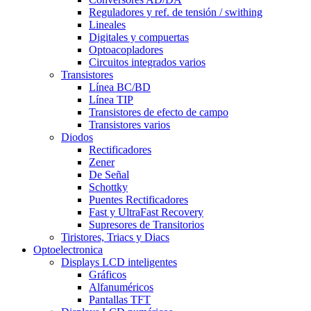
Reguladores y ref. de tensión / swithing
Lineales
Digitales y compuertas
Optoacopladores
Circuitos integrados varios
Transistores
Línea BC/BD
Línea TIP
Transistores de efecto de campo
Transistores varios
Diodos
Rectificadores
Zener
De Señal
Schottky
Puentes Rectificadores
Fast y UltraFast Recovery
Supresores de Transitorios
Tiristores, Triacs y Diacs
Optoelectronica
Displays LCD inteligentes
Gráficos
Alfanuméricos
Pantallas TFT