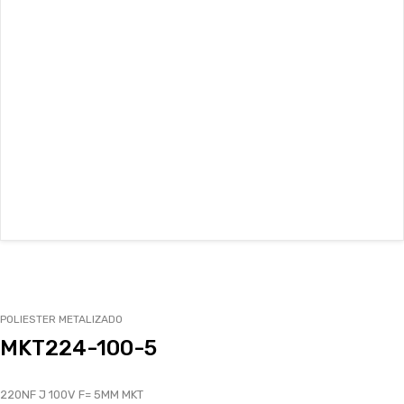
CATÁLOGO
EMPLEOS
ENVÍOS
CONTACTO
ventas@sycelectronica.com.ar
POLIESTER METALIZADO
MKT224-100-5
220NF J 100V F= 5MM MKT