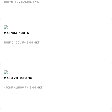
100 MF 50V RADIAL 8X12
MKT103-100-5
10NF J 100V F= 5MM MKT
MKT474-250-15
470NF K 250V F=15MM MKT