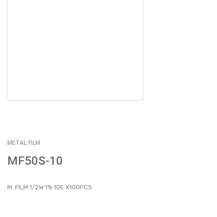
EMPLEOS
ENVÍOS
CONTACTO
ventas@sycelectronica.com.ar
METAL FILM
MF50S-10
M. FILM 1/2W 1% 10E X100PCS