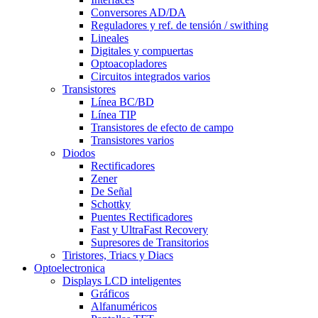
Conversores AD/DA
Reguladores y ref. de tensión / swithing
Lineales
Digitales y compuertas
Optoacopladores
Circuitos integrados varios
Transistores
Línea BC/BD
Línea TIP
Transistores de efecto de campo
Transistores varios
Diodos
Rectificadores
Zener
De Señal
Schottky
Puentes Rectificadores
Fast y UltraFast Recovery
Supresores de Transitorios
Tiristores, Triacs y Diacs
Optoelectronica
Displays LCD inteligentes
Gráficos
Alfanuméricos