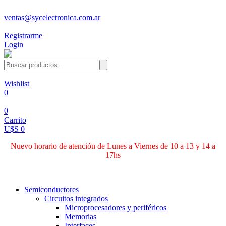
ventas@sycelectronica.com.ar
Registrarme
Login
Wishlist
0
0
Carrito
U$S 0
Nuevo horario de atención de Lunes a Viernes de 10 a 13 y 14 a
17hs
Categorías
Semiconductores
Circuitos integrados
Microprocesadores y periféricos
Memorias
Interfaces