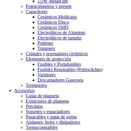
1/2W MetalFilm
Potenciómetros y presets
Capacitores
Cerámicos Multicapa
Cerámicos Disco
Cerámicos SMD
Electrolíticos de Aluminio
Electrolíticos de tantalio
Poliéster
Trimmers
Cristales y resonadores cerámicos
Elementos de protección
Fusibles y Portafusibles
Fusibles Reseteables (Poliswitches)
Varistores
Descargadores Gaseosos
Termistores
Accesorios
Guías de plaqueta
Extractores de plaqueta
Precintos
Soportes y espaciadores
Pasacables y patas de goma
Aislantes, bujes y disipadores
Termocontraíbles