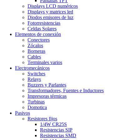
Pantallas TFT
Displays LCD numéricos
Displays y matrices led
Diodos emisores de luz
Fotorresistencias
Celdas Solares
Elementos de conexión
Conectores
Zócalos
Borneras
Cables
Terminales varios
Electromecánicos
Switches
Relays
Buzzers y Parlantes
Transformadores, Fuentes e Inductores
Impresoras térmicas
Turbinas
Domotica
Pasivos
Resistores fijos
1/4W CR25S
Resistencias SIP
Resistencias SMD