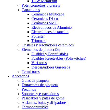
1/2W MetalFilm
Potenciómetros y presets
Capacitores
Cerámicos Multicapa
Cerámicos Disco
Cerámicos SMD
Electrolíticos de Aluminio
Electrolíticos de tantalio
Poliéster
Trimmers
Cristales y resonadores cerámicos
Elementos de protección
Fusibles y Portafusibles
Fusibles Reseteables (Poliswitches)
Varistores
Descargadores Gaseosos
Termistores
Accesorios
Guías de plaqueta
Extractores de plaqueta
Precintos
Soportes y espaciadores
Pasacables y patas de goma
Aislantes, bujes y disipadores
Termocontraíbles