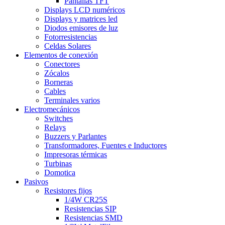
Pantallas TFT
Displays LCD numéricos
Displays y matrices led
Diodos emisores de luz
Fotorresistencias
Celdas Solares
Elementos de conexión
Conectores
Zócalos
Borneras
Cables
Terminales varios
Electromecánicos
Switches
Relays
Buzzers y Parlantes
Transformadores, Fuentes e Inductores
Impresoras térmicas
Turbinas
Domotica
Pasivos
Resistores fijos
1/4W CR25S
Resistencias SIP
Resistencias SMD