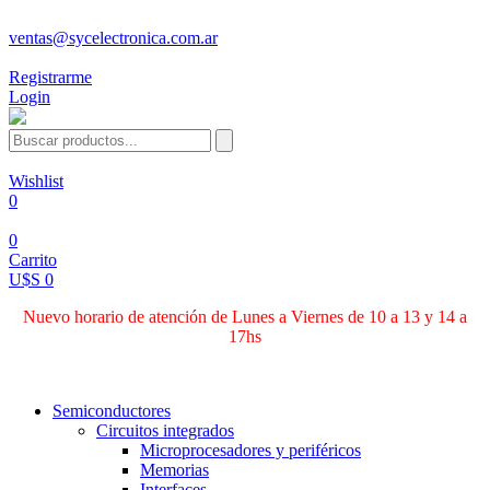
ventas@sycelectronica.com.ar
Registrarme
Login
Wishlist
0
0
Carrito
U$S 0
Nuevo horario de atención de Lunes a Viernes de 10 a 13 y 14 a
17hs
Categorías
Semiconductores
Circuitos integrados
Microprocesadores y periféricos
Memorias
Interfaces